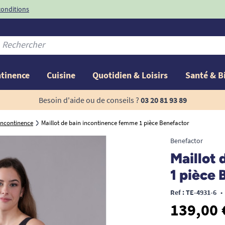
conditions
-10%
avec le code
ntinence
Cuisine
Quotidien & Loisirs
Santé & B
Besoin d'aide ou de conseils ?
03 20 81 93 89
 incontinence
Maillot de bain incontinence femme 1 pièce Benefactor
Benefactor
Maillot
1 pièce 
Ref : TE-4931-6
•
139,00 