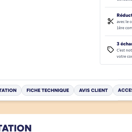
Réduct
avec le 
1ère co
3 écha
C’est no
votre co
TATION
FICHE TECHNIQUE
AVIS CLIENT
ACCE
TATION