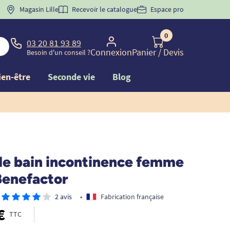
 "
BIENVENUE
Magasin Lille
" pour
la 1ère commande d'incontinence
Recevoir le catalogue
Espace pro
0
03 20 81 93 89
Connexion
Panier
/ Devis
Besoin d'un conseil ?
ien-être
Seconde vie
Blog
 de bain incontinence femme
Benefactor
2 avis
•
Fabrication française
€
TTC