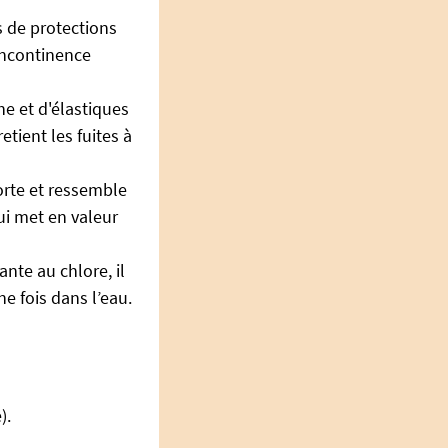
s de protections
'incontinence
e et d'élastiques
etient les fuites à
porte et ressemble
ui met en valeur
nte au chlore, il
e fois dans l’eau.
).