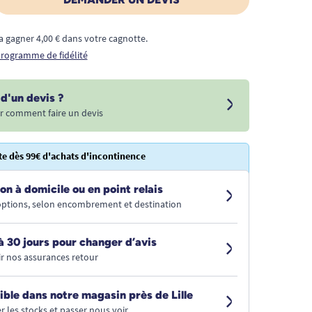
a gagner 4,00 € dans votre cagnotte.
 programme de fidélité
d'un devis ?
r comment faire un devis
te dès 99€ d'achats d'incontinence
on à domicile ou en point relais
 options, selon encombrement et destination
à 30 jours pour changer d’avis
r nos assurances retour
ible dans notre magasin près de Lille
r les stocks et passer nous voir