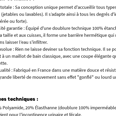
 totale : Sa conception unique permet d'accueillir tous type
(jetables ou lavables). Il s’adapte ainsi à tous les degrés d
érée ou forte).
té garantie : Équipé d'une doublure technique 100% étanch
la taille et aux cuisses, il forme une barrière hermétique qui r
ns laisser l’eau s'infiltrer.
bsolue : Rien ne laisse deviner sa fonction technique. Il se 
t à un maillot de bain classique, avec une coupe élégante q
tte.
ualité : Fabriqué en France dans une matière douce et résista
rande liberté de mouvement sans effet "gonflé" ou lourd un
ues techniques :
0% Polyamide, 20% Élasthanne (doublure 100% imperméable
ient pour l'incontinence urinaire et fécale.