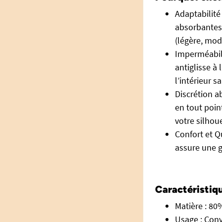
Adaptabilité
absorbantes 
(légère, mod
Imperméabili
antiglisse à 
l’intérieur sa
Discrétion a
en tout poin
votre silhoue
Confort et Q
assure une g
Caractéristiq
Matière : 8
Usage : Conv