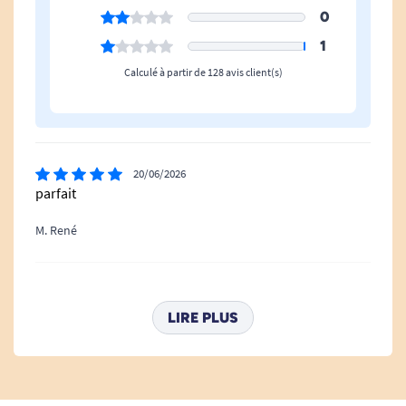
0
1
Calculé à partir de 128 avis client(s)
20/06/2026
parfait
M. René
11/02/2026
Très bien et très sérieux. Je recommande.
LIRE PLUS
R. VIRGINIE