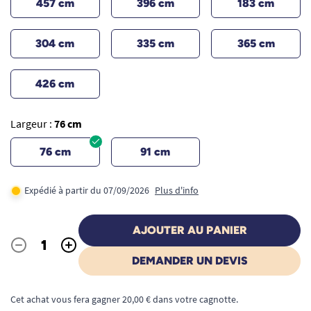
457 cm
396 cm
183 cm
304 cm
335 cm
365 cm
426 cm
Largeur :
76 cm
76 cm
91 cm
Expédié à partir du 07/09/2026
Plus d'info
AJOUTER AU PANIER
-
+
Quantité
DEMANDER UN DEVIS
Cet achat vous fera gagner 20,00 € dans votre cagnotte.