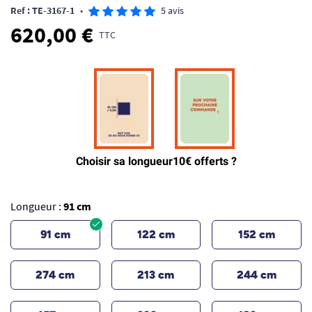
Ref : TE-3167-1
•
5 avis
620,00 €
TTC
Longueur :
91 cm
91 cm
122 cm
152 cm
274 cm
213 cm
244 cm