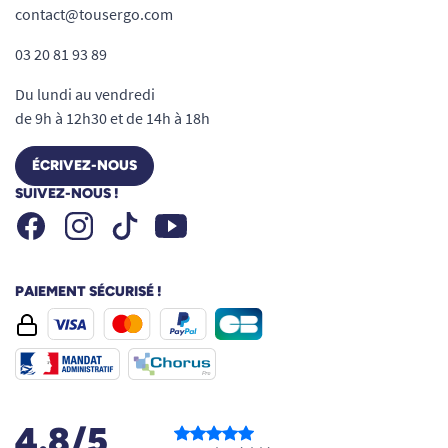
contact@tousergo.com
Besoin de conseils sur l’accessibilité ? Consultez
03 20 81 93 89
notre guide dédié
Rendre un commerce ou
musée accessible
ou contactez nos experts en
Du lundi au vendredi
aménagement PMR pour une solution
de 9h à 12h30 et de 14h à 18h
personnalisée.
ÉCRIVEZ-NOUS
Voir tous les produits pour rendre accessible un commerce / musée.
SUIVEZ-NOUS !
Facebook
Instagram
Youtube
Tiktok
PAIEMENT SÉCURISÉ !
4.8/5