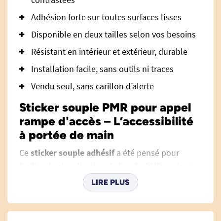
Adhésion forte sur toutes surfaces lisses
Disponible en deux tailles selon vos besoins
Résistant en intérieur et extérieur, durable
Installation facile, sans outils ni traces
Vendu seul, sans carillon d’alerte
Sticker souple PMR pour appel
rampe d'accès – L’accessibilité
à portée de main
Ce
sticker souple adhésif
a été pensé pour
faciliter la signalisation de l’accès PMR, en toute
discrétion et efficacité. Il signale clairement la
LIRE PLUS
présence d’un système d’alerte pour installation
d’une
rampe d'accès pmr
aux personnes à
mobilité réduite et valorise ainsi votre