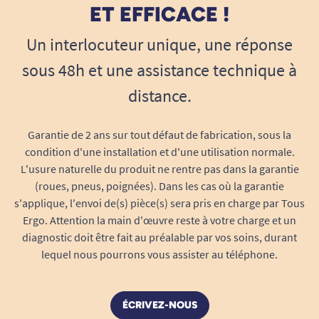
rendu propre et la facilité de pose le rendent
ET EFFICACE !
incontournable pour tout commerce ou lieu
Un interlocuteur unique, une réponse
public soucieux de son image.
sous 48h et une assistance technique à
Le sticker n’est pas livré avec le carillon d’alerte :
distance.
il vient s’ajouter à votre signalétique, à placer
idéalement près du dispositif d’appel pour que
l’utilisateur puisse rapidement demander la
Garantie de 2 ans sur tout défaut de fabrication, sous la
pose de la rampe mobile.
condition d'une installation et d'une utilisation normale.
L'usure naturelle du produit ne rentre pas dans la garantie
Pourquoi choisir ce sticker souple
(roues, pneus, poignées). Dans les cas où la garantie
“Appel rampe d’accès” ?
s'applique, l'envoi de(s) pièce(s) sera pris en charge par Tous
Ergo. Attention la main d'œuvre reste à votre charge et un
Facile à poser, repositionnable sans trace à
diagnostic doit être fait au préalable par vos soins, durant
l’enlèvement.
lequel nous pourrons vous assister au téléphone.
Solution économique pour se mettre en
conformité et offrir un accueil optimal,
même pour un petit commerce ou un point
ÉCRIVEZ-NOUS
d’accueil ponctuel.