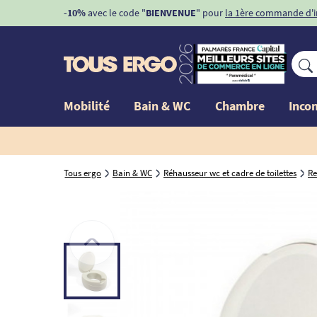
-10%
avec le code "
BIENVENUE
" pour
la 1ère commande d'
Mobilité
Bain & WC
Chambre
Inco
Tous ergo
Bain & WC
Réhausseur wc et cadre de toilettes
Re