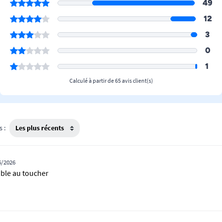
49
12
3
0
1
Calculé à partir de 65 avis client(s)
s :
6/2026
able au toucher