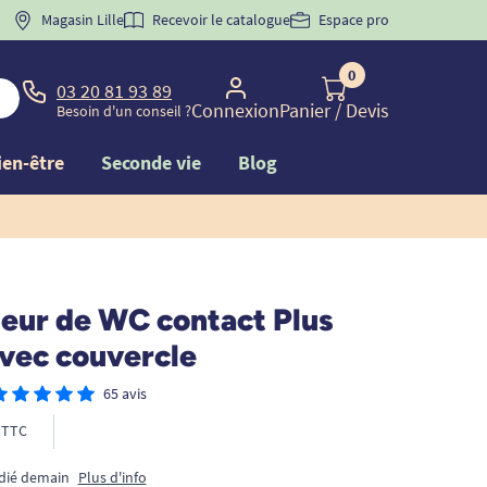
Magasin Lille
Recevoir le catalogue
Espace pro
0
03 20 81 93 89
Connexion
Panier
/ Devis
Besoin d'un conseil ?
ien-être
Seconde vie
Blog
eur de WC contact Plus
avec couvercle
65 avis
TTC
édié demain
Plus d'info