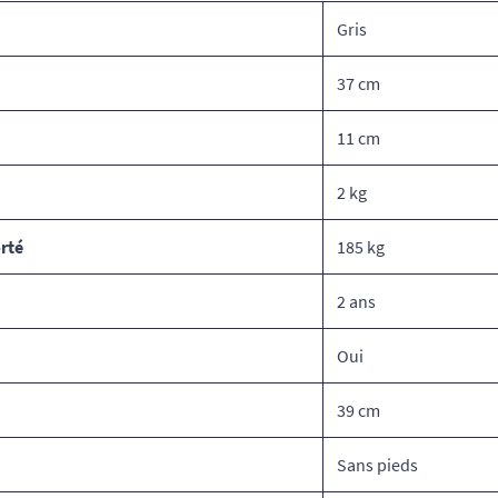
Gris
37 cm
11 cm
2 kg
rté
185 kg
2 ans
Oui
39 cm
Sans pieds