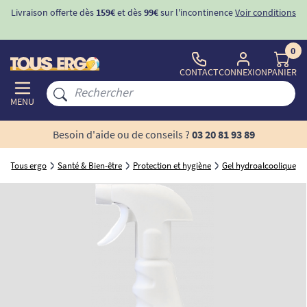
Livraison offerte dès
159€
et dès
99€
sur l'incontinence
Voir conditions
0
CONTACT
CONNEXION
PANIER
MENU
Besoin d'aide ou de conseils ?
03 20 81 93 89
Tous ergo
Santé & Bien-être
Protection et hygiène
Gel hydroalcoolique