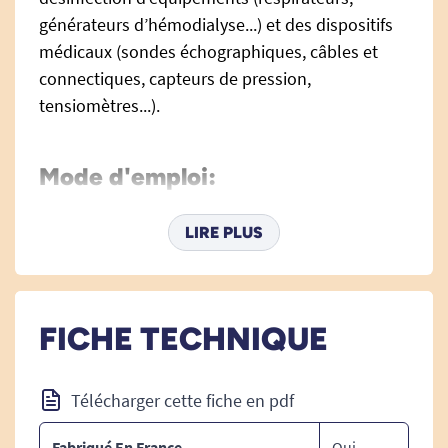
générateurs d’hémodialyse...) et des dispositifs
médicaux (sondes échographiques, câbles et
connectiques, capteurs de pression,
tensiomètres...).
Mode d'emploi:
Répartir généreusement le produit sur la surface
LIRE PLUS
à nettoyer et désinfecter en s’assurant de
mouiller complétement la surface.
Utiliser un non-tissé/tissu propre pour bien
FICHE TECHNIQUE
répartir le produit sur toute la surface (22g/m2
soit 22 pulvérisations).
Télécharger cette fiche en pdf
Laisser agir 5 minutes. Ne pas rincer.
Fabriqué En France
Oui