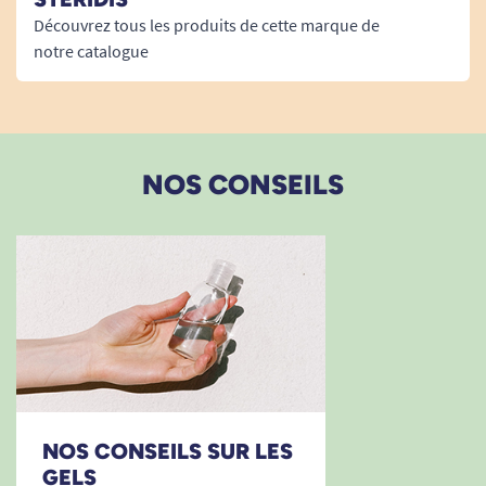
Découvrez tous les produits de cette marque de
A. Anonymous
notre catalogue
13/02/2021
Efficacité à voir sur le long terme
A. Anonymous
NOS CONSEILS
30/07/2020
génial surtout pour des hypocondriaques comme moi
A. Anonymous
1
2
3
NOS CONSEILS SUR LES
GELS