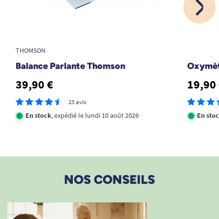
THOMSON
Balance Parlante Thomson
Oxymèt
39,90 €
19,90
23 avis
En stock
, expédié le lundi 10 août 2026
En sto
NOS CONSEILS