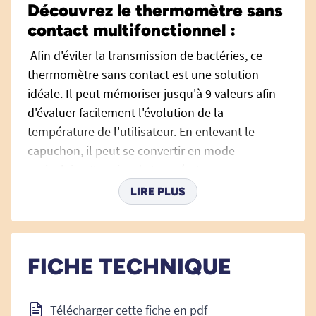
Découvrez le thermomètre sans
contact multifonctionnel :
Afin d'éviter la transmission de bactéries, ce
thermomètre sans contact est une solution
idéale. Il peut mémoriser jusqu'à 9 valeurs afin
d'évaluer facilement l'évolution de la
température de l'utilisateur. En enlevant le
capuchon, il peut se convertir en mode
auriculaire. Sa prise de température sans
contact en quelques secondes est idéale pour
LIRE PLUS
les enfants. Il s'éteint automatiquement après 30
secondes. Il se transporte facilement grâce à sa
taille et son poids plume.
FICHE TECHNIQUE
Son code couleur permet un affichage intuitif de
la température : vert de 36 à 37,1°C ; orange de
Télécharger cette fiche en pdf
37,2 à 39,1°C ; rouge au-delà de 39,1°C.