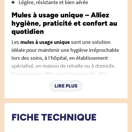
Légère, résistante et bien aérée
Mules à usage unique – Alliez
hygiène, praticité et confort au
quotidien
Les
mules à usage unique
sont une solution
idéale pour maintenir une hygiène irréprochable
lors des soins, à l’hôpital, en établissement
spécialisé, en maison de retraite ou à domicile.
Pensées pour offrir confort et sécurité, elles
évitent les contaminations croisées tout en
LIRE PLUS
facilitant la vie de l’utilisateur et des soignants.
Retrouvez également
notre sélection
Marketplace
pour compléter vos achats
d'équipements adaptés.
FICHE TECHNIQUE
Fabriquées en
polypropylène blanc, sans latex
,