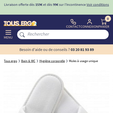
Livraison offerte dès
159€
et dès
99€
sur l'incontinence
Voir conditions
0
CONTACT
CONNEXION
PANIER
MENU
Besoin d'aide ou de conseils ?
03 20 81 93 89
Tous ergo
Bain & WC
Hygiène corporelle
Mules à usage unique