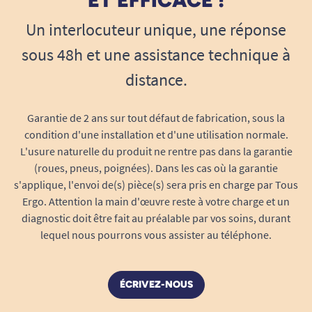
ET EFFICACE !
résidents.
Un interlocuteur unique, une réponse
Légères et résistantes : la structure en
sous 48h et une assistance technique à
polypropylène offre un maintien fiable et
un port confortable, même lors d’un port
distance.
prolongé.
Aérées et respirantes : permet au pied de
Garantie de 2 ans sur tout défaut de fabrication, sous la
rester au sec et d’éviter les échauffements.
condition d'une installation et d'une utilisation normale.
Emballage individuel : chaque paire est
L'usure naturelle du produit ne rentre pas dans la garantie
conditionnée dans un sachet unique,
(roues, pneus, poignées). Dans les cas où la garantie
s'applique, l'envoi de(s) pièce(s) sera pris en charge par Tous
parfaite pour une distribution hygiénique.
Ergo. Attention la main d'œuvre reste à votre charge et un
Usage unique : évite tout risque de
diagnostic doit être fait au préalable par vos soins, durant
contamination croisée, d’infections ou de
lequel nous pourrons vous assister au téléphone.
propagation d’agents pathogènes.
Sécurité sur toutes les surfaces avec une
semelle antidérapante
ÉCRIVEZ-NOUS
Équipées d’une
semelle antidérapante
efficace,