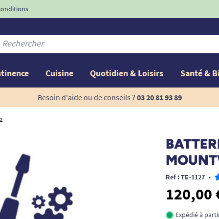
conditions
-10%
avec le code
ntinence
Cuisine
Quotidien & Loisirs
Santé & B
Besoin d'aide ou de conseils ?
03 20 81 93 89
2
BATTER
MOUNTW
Ref : TE-1127
•
120,00 
Expédié à part