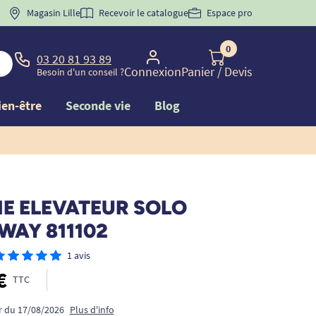
 "
BIENVENUE
Magasin Lille
" pour
la 1ère commande d'incontinence
Recevoir le catalogue
Espace pro
0
03 20 81 93 89
Connexion
Panier
/ Devis
Besoin d'un conseil ?
ien-être
Seconde vie
Blog
IE ELEVATEUR SOLO
AY 811102
1 avis
€
TTC
ir du 17/08/2026
Plus d'info