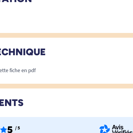
ECHNIQUE
ette fiche en pdf
IENTS
5
/ 5