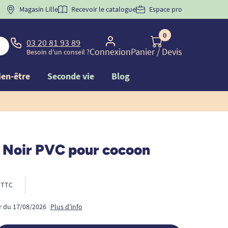
 "
BIENVENUE
Magasin Lille
" pour
la 1ère commande d'incontinence
Recevoir le catalogue
Espace pro
0
03 20 81 93 89
Connexion
Panier
/ Devis
Besoin d'un conseil ?
ien-être
Seconde vie
Blog
 Noir PVC pour cocoon
TTC
ir du 17/08/2026
Plus d'info