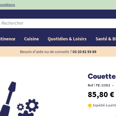
conditions
-10%
avec le code
ntinence
Cuisine
Quotidien & Loisirs
Santé & B
Besoin d'aide ou de conseils ?
03 20 81 93 89
Couette
Ref : TE-11951
•
85,80 €
Expédié à part