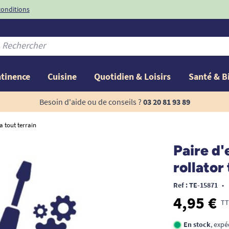
conditions
-10%
avec le code
ntinence
Cuisine
Quotidien & Loisirs
Santé & B
Besoin d'aide ou de conseils ?
03 20 81 93 89
a tout terrain
Paire d'
rollator
Ref : TE-15871
•
4,95 €
TT
En stock
, expé