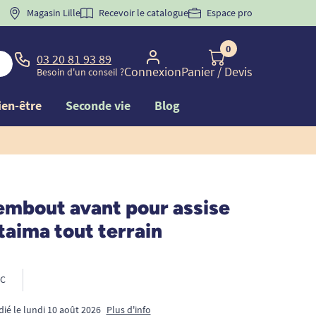
 "
BIENVENUE
Magasin Lille
" pour
la 1ère commande d'incontinence
Recevoir le catalogue
Espace pro
0
03 20 81 93 89
Connexion
Panier
/ Devis
Besoin d'un conseil ?
ien-être
Seconde vie
Blog
embout avant pour assise
 taima tout terrain
C
dié le lundi 10 août 2026
Plus d'info