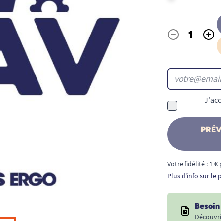
-
+
Quantité
J'acc
PRÉV
Votre fidélité : 1 
Plus d'info sur le
Besoin 
Découvri