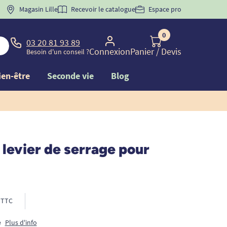
 "
BIENVENUE
Magasin Lille
" pour
la 1ère commande d'incontinence
Recevoir le catalogue
Espace pro
0
03 20 81 93 89
Connexion
Panier
/ Devis
Besoin d'un conseil ?
ien-être
Seconde vie
Blog
 levier de serrage pour
TTC
e
Plus d'info