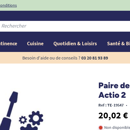
conditions
-10%
avec le code
ntinence
Cuisine
Quotidien & Loisirs
Santé & B
Besoin d'aide ou de conseils ?
03 20 81 93 89
Paire de
Actio 2
Ref : TE-19547
•
20,02 €
Non disponibl