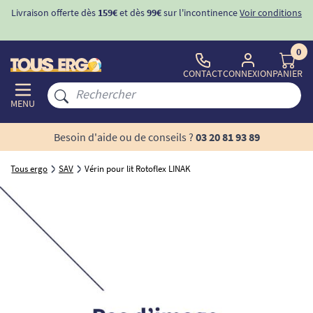
Livraison offerte dès
159€
et dès
99€
sur l'incontinence
Voir conditions
0
CONTACT
CONNEXION
PANIER
MENU
Besoin d'aide ou de conseils ?
03 20 81 93 89
Tous ergo
SAV
Vérin pour lit Rotoflex LINAK