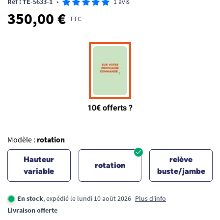
Ref : TE-5633-1
•
1 avis
350,00 €
TTC
Modèle :
rotation
Hauteur
relève
rotation
variable
buste/jambe
En stock
, expédié le lundi 10 août 2026
Plus d'info
Livraison offerte