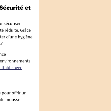
Sécurité et
r sécuriser
té réduite. Grâce
iter d’une hygiène
sé.
ance
s environnements
attable avec
 pour offrir un
s de mousse