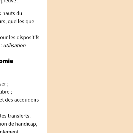
épreuve :
s hauts du
eurs, quelles que
ur les dispositifs
 :
utilisation
nomie
er ;
ibre ;
x et des accoudoirs
es transferts.
tion de handicap,
implement