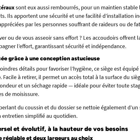
téraux
sont eux aussi rembourrés, pour un maintien stable l
 Ils apportent une sécurité et une facilité d’installation 
appréciées par les personnes souffrant de raideurs ou de fat
er ou de vous asseoir sans effort ? Les accoudoirs offrent la
gner l’effort, garantissant sécurité et indépendance.
ée grâce à une conception astucieuse
indres détails pour favoriser l’hygiène, ce siège est équip
e
. Facile à retirer, il permet un accès total à la surface du si
ondeur et un séchage rapide — idéale pour éviter toute stag
es de moisissure.
erlant du coussin et du dossier se nettoie également d’un
 entretien simplifié au quotidien.
rsel et évolutif, à la hauteur de vos besoins
e réglable et deux largeurs au choix