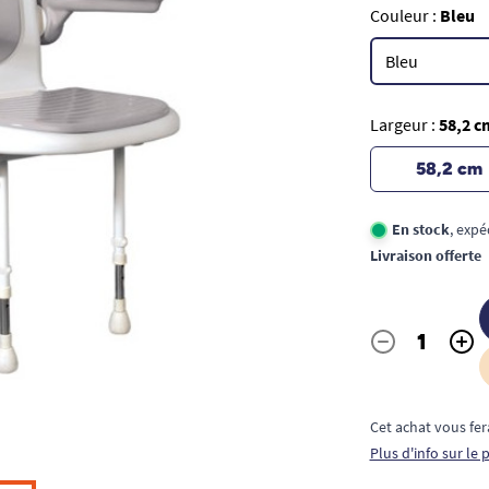
Couleur :
Bleu
Largeur :
58,2 c
58,2 cm
En stock
, exp
Livraison offerte
-
+
Quantité
Cet achat vous fer
Plus d'info sur le