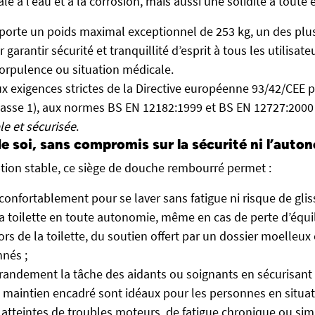
e à l’eau et à la corrosion, mais aussi une solidité à toute 
porte un poids maximal exceptionnel de 253 kg, un des plu
garantir sécurité et tranquillité d’esprit à tous les utilisat
corpulence ou situation médicale.
 exigences strictes de la Directive européenne 93/42/CEE po
asse 1), aux normes BS EN 12182:1999 et BS EN 12727:2000
le et sécurisée
.
e soi, sans compromis sur la sécurité ni l’auto
tion stable, ce siège de douche rembourré permet :
 confortablement pour se laver sans fatigue ni risque de gliss
sa toilette en toute autonomie, même en cas de perte d’équil
lors de la toilette, du soutien offert par un dossier moelleu
nnés ;
 grandement la tâche des aidants ou soignants en sécurisant l
on maintien encadré sont idéaux pour les personnes en situa
, atteintes de troubles moteurs, de fatigue chronique ou s