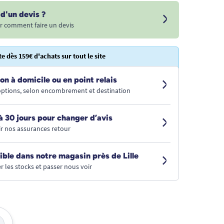
d'un devis ?
r comment faire un devis
te dès 159€ d'achats sur tout le site
on à domicile ou en point relais
 options, selon encombrement et destination
à 30 jours pour changer d’avis
r nos assurances retour
ible dans notre magasin près de Lille
r les stocks et passer nous voir