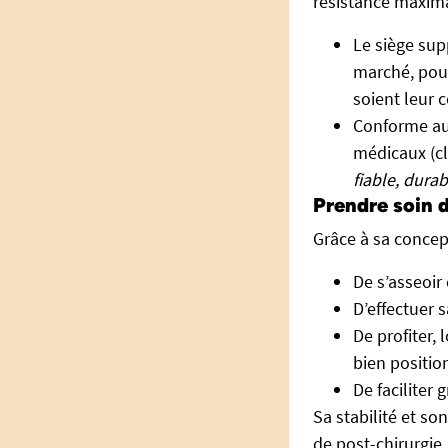
résistance maximal
Le siège sup
marché, pour 
soient leur 
Conforme aux
médicaux (cl
fiable, durab
Prendre soin d
Grâce à sa concep
De s’asseoir
D’effectuer 
De profiter, 
bien positio
De faciliter
Sa stabilité et s
de post-chirurgie