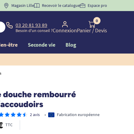
 "
BIENVENUE
Magasin Lille
" pour
la 1ère commande d'incontinence
Recevoir le catalogue
Espace pro
0
03 20 81 93 89
Connexion
Panier
/ Devis
Besoin d'un conseil ?
ien-être
Seconde vie
Blog
s
e douche rembourré
/accoudoirs
2 avis
•
Fabrication européenne
€
TTC