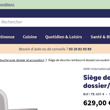
conditions
-10%
avec le code
ntinence
Cuisine
Quotidien & Loisirs
Santé & B
Besoin d'aide ou de conseils ?
03 20 81 93 89
douche avec dossier et accoudoirs
Siège de douche rembourré dossier/accoudoir
AKW International
Siège d
dossier
Ref : TE-697-4
•
629,00 