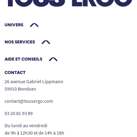
évitant tout risque de réaction allergique. Le
coton est d’origine naturelle, non traité avec des
agents irritants ou agressifs pour la peau. Leur
UNIVERS
fabrication respecte une charte qualité exigeante
pour vous offrir un accessoire sain, sûr et
NOS SERVICES
respectueux de votre bien-être.
AIDE ET CONSEILS
Fabriqué en France
: un gage de traçabilité,
de respect des normes sanitaires et d’éco-
CONTACT
responsabilité.
26 avenue Gabriel Lippmann
Fibre pure et résistante
: absorbe
59910 Bondues
parfaitement liquides ou crèmes sans se
contact@tousergo.com
désagréger.
Ne peluche pas
: idéal pour ne pas laisser
03 20 81 93 89
de résidus sur la peau après utilisation.
Du lundi au vendredi
Respect de l’équilibre cutané
: le coton
de 9h à 12h30 et de 14h à 18h
respecte la barrière naturelle de la peau.