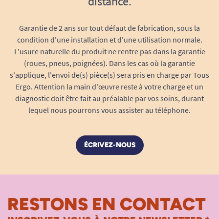
distance.
Finesse et solidité
: ces disques ne
peluchent pas, ne se déforment pas et
Garantie de 2 ans sur tout défaut de fabrication, sous la
gardent leur tenue même imbibés.
condition d'une installation et d'une utilisation normale.
Diamètre de 6 cm
: une taille optimale
L'usure naturelle du produit ne rentre pas dans la garantie
(roues, pneus, poignées). Dans les cas où la garantie
pour couvrir toutes les zones du visage
s'applique, l'envoi de(s) pièce(s) sera pris en charge par Tous
(yeux, lèvres, front, joues, cou) avec un seul
Ergo. Attention la main d'œuvre reste à votre charge et un
disque.
diagnostic doit être fait au préalable par vos soins, durant
Multi-usages : au-delà du simple
lequel nous pourrons vous assister au téléphone.
démaquillage
Pratiques et polyvalents, ces disques s’utilisent
aussi pour :
ÉCRIVEZ-NOUS
L’application de démaquillant, d’eau
micellaire, de lotion tonique ou hydratante
Le nettoyage en douceur des zones
RESTONS EN CONTACT
sensibles, y compris le contour des yeux
L’application ou le retrait de soins