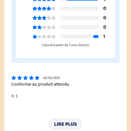
l'enfant
91 cm
122 cm
150 cm
0
0
Voir tous les systèmes de positionnement
.
0
Voir tous les produits pour m'aider à apaiser les
1
douleurs.
Calculé à partir de 7 avis client(s)
02/02/2025
Conforme au produit attendu
R. S
19/09/2024
Mauvaise taille
LIRE PLUS