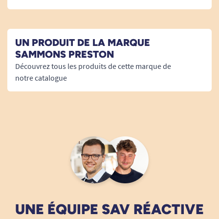
A. Anonymous
09/05/2024
UN PRODUIT DE LA MARQUE
Produit correspondant à nos attentes
SAMMONS PRESTON
Découvrez tous les produits de cette marque de
A. Anonymous
notre catalogue
28/05/2017
Produit très bon et très pratique
A. Anonymous
10/10/2016
Livraison reçue en temps et en heure
A. Anonymous
UNE ÉQUIPE SAV RÉACTIVE