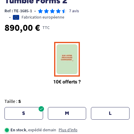
Tumble Forms 2
Ref : TE-1685-1
•
7 avis
•
Fabrication européenne
890,00 €
TTC
Taille :
S
S
M
L
En stock
, expédié demain
Plus d'info