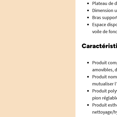
Plateau de d
Dimension ut
Bras support
Espace dispo
voile de fon
Caractérist
Produit comp
amovibles, d
Produit noma
mutualiser l
Produit poly
pion réglabl
Produit esth
nettoyage/hy