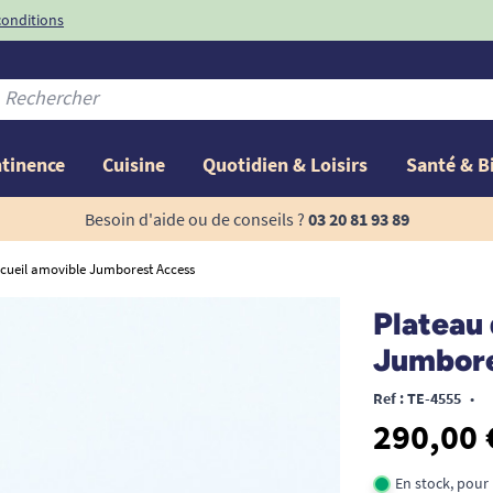
conditions
-10%
avec le code
ntinence
Cuisine
Quotidien & Loisirs
Santé & B
Besoin d'aide ou de conseils ?
03 20 81 93 89
ccueil amovible Jumborest Access
Plateau 
Jumbore
Ref : TE-4555
•
290,00 
En stock, pour