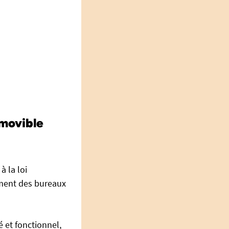
amovible
 la loi
ement des bureaux
 et fonctionnel,