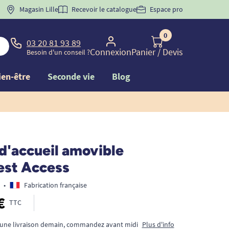
 "
BIENVENUE
Magasin Lille
" pour
la 1ère commande d'incontinence
Recevoir le catalogue
Espace pro
0
03 20 81 93 89
Connexion
Panier
/ Devis
Besoin d'un conseil ?
ien-être
Seconde vie
Blog
d'accueil amovible
st Access
•
Fabrication française
€
TTC
 une livraison demain, commandez avant midi
Plus d'info