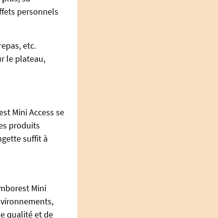
effets personnels
epas, etc.
r le plateau,
est Mini Access se
es produits
gette suffit à
umborest Mini
nvironnements,
e qualité et de