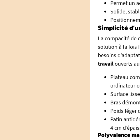
Permet un ac
Solide, stabl
Positionneme
Simplicité d’
La compacité de c
solution à la foi
besoins d’adaptat
travail
ouverts au 
Plateau comp
ordinateur 
Surface liss
Bras démonta
Poids léger 
Patin antidé
4 cm d’épais
Polyvalence ma