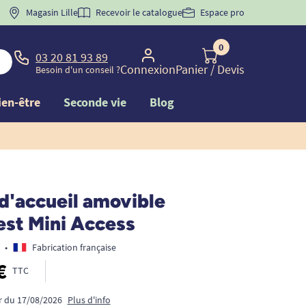
 "
BIENVENUE
Magasin Lille
" pour
la 1ère commande d'incontinence
Recevoir le catalogue
Espace pro
0
03 20 81 93 89
Connexion
Panier
/ Devis
Besoin d'un conseil ?
ien-être
Seconde vie
Blog
d'accueil amovible
st Mini Access
•
Fabrication française
€
TTC
ir du 17/08/2026
Plus d'info