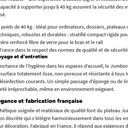
apacité à supporter jusqu’à 40 kg assurent la sécurité des 
sé.
poids de 40 kg : idéal pour ordinateurs, dossiers, plateaux-r
chniques, robustes et durables : stratifié compact rigide pou
re renforcé fibre de verre pour le bras et le rail
France dans le respect des normes de qualité et de sécurité
oyage et d'entretien
portance de l’hygiène dans les espaces d’accueil, le Jumbor
surface totalement lisse, non poreuse et résistante à tous l
désinfection courants. Un simple passage d’éponge ou de lin
reté irréprochable, même en environnement exigeant.
égance et fabrication française
thétique soignée et matériaux de qualité font du plateau J
on discrète qui s’intègre harmonieusement dans tous les e
ur décoration. Fabriqué en France, il répond aux exigences d