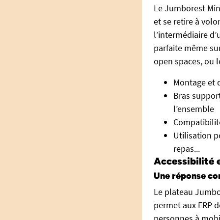
Le Jumborest Mini 
et se retire à volo
l’intermédiaire d
parfaite même sur 
open spaces, ou l
Montage et 
Bras support
l’ensemble
Compatibilit
Utilisation 
repas...
Accessibilité 
Une réponse conc
Le plateau Jumbore
permet aux ERP de
personnes à mobili