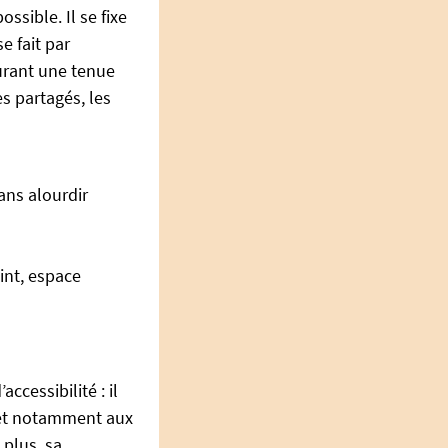
ssible. Il se fixe
se fait par
urant une tenue
s partagés, les
ans alourdir
int, espace
ccessibilité : il
 et notamment aux
 plus, sa