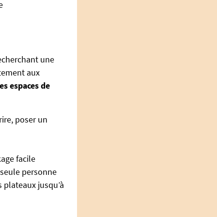
e
recherchant une
itement aux
es espaces de
ire, poser un
age facile
e seule personne
s plateaux jusqu’à