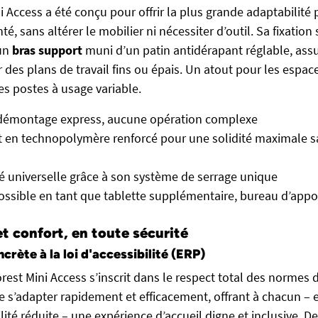
Access a été conçu pour offrir la plus grande adaptabilité po
nté, sans altérer le mobilier ni nécessiter d’outil. Sa fixation 
’un
bras support
muni d’un patin antidérapant réglable, ass
des plans de travail fins ou épais. Un atout pour les espace
es postes à usage variable.
démontage express, aucune opération complexe
 en technopolymère renforcé pour une solidité maximale s
é universelle grâce à son système de serrage unique
possible en tant que tablette supplémentaire, bureau d’appo
et confort, en toute sécurité
rète à la loi d'accessibilité (ERP)
st Mini Access s’inscrit dans le respect total des normes d’a
 s’adapter rapidement et efficacement, offrant à chacun –
té réduite – une expérience d’accueil digne et inclusive. De