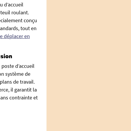
u d’accueil
euil roulant.
pécialement conçu
tandards, tout en
e déplacer en
usion
poste d’accueil
on système de
lans de travail.
e, il garantit la
sans contrainte et