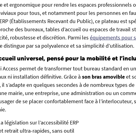
e et ergonomique pour rendre les espaces professionnels o
nviviaux pour tous, et notamment pour les personnes en faut
 ERP (Établissements Recevant du Public), ce plateau est s
pproche des bureaux, tables d’accueil ou espaces de travail s
cité, robustesse et discrétion. Parmi les
équipements pour s
 se distingue par sa polyvalence et sa simplicité d’utilisation.
cueil universel, pensé pour la mobilité et l’incl
 Access permet de transformer tout bureau standard en un 
aux ni installation définitive. Grâce à
son bras amovible
et s
x, il s’adapte en quelques secondes à de nombreux types de p
une mairie, une entreprise, une administration ou un commerc
’usager de se placer confortablement face à l’interlocuteur, 
ie.
 législation sur l’accessibilité ERP
et retrait ultra-rapides, sans outil