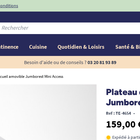
conditions
-10%
avec le code
ntinence
Cuisine
Quotidien & Loisirs
Santé & B
Besoin d'aide ou de conseils ?
03 20 81 93 89
ccueil amovible Jumborest Mini Access
Plateau 
Jumbore
Ref : TE-4654
•
159,00 
Expédié à part