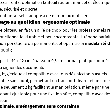
cès frontal optimal en fauteuil roulant manuel et électriqu
e, sécurisé et discret
nt universel, s’adapte à de nombreux mobiliers
usage au quotidien, ergonomie optimale
e plateau en fait un allié de choix pour les professionnels 
s fonctionnelle, durable et peu encombrante. Il répond parfa
ion ponctuelle ou permanente, et optimise la
modularité d
public.
act : 40 x 42 cm, épaisseur 0,6 cm, format pratique pour écr
ou signer des documents
e, hygiénique et compatible avec tous désinfectants usuels
ble sans outil, permettant un transport discret et un stock
de seulement 2 kg facilitant la manipulation, même par un
rapant ajustable pour une fixation sûre, compatible avec de
seur
ximale, aménagement sans contrainte