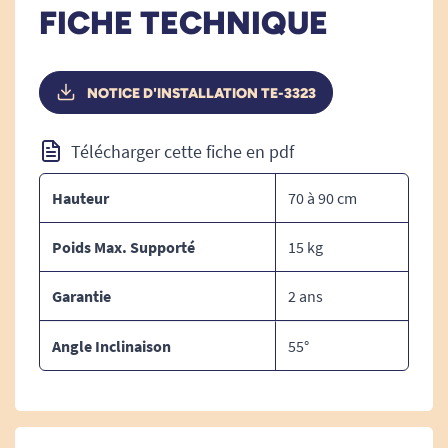
allongé dans votre lit.
FICHE TECHNIQUE
Sécurisantes,
les 4 roulettes se verrouillent
pour stabiliser la table
. Vous pouvez ainsi vous
NOTICE D'INSTALLATION TE-3323
appuyer légèrement dessus sans que celle-ci ne
roule vers l'avant.
Télécharger cette fiche en pdf
Hauteur
70 à 90 cm
Caractéristiques techniques de
la table de lit inclinable et
Poids Max. Supporté
15 kg
réglable :
Garantie
2 ans
Angle Inclinaison
55°
DIMENSIONS :
Table de lit
: