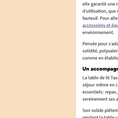
elle garantit une 
d’utilisation, que 
fauteuil. Pour all
accessoires et éq
environnement.
Pensée pour s’ada
solidité, polyvale
comme en établis
Un accompagne
La table de lit T
séjour même en ca
essentiels : repas
sereinement ses a
Son solide piétem
rendant la table c