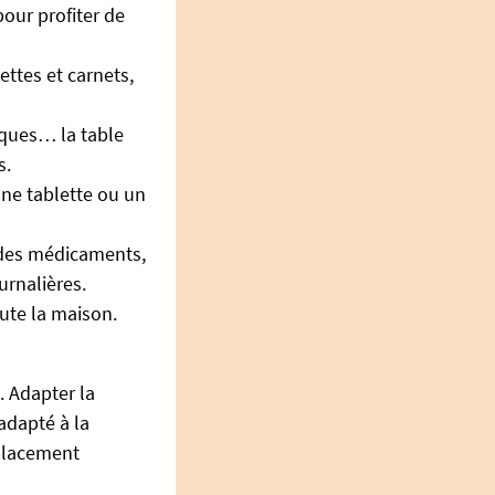
our profiter de
ettes et carnets,
iques… la table
s.
une tablette ou un
on des médicaments,
urnalières.
ute la maison.
. Adapter la
adapté à la
 placement