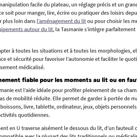
manipulation facile du plateau, un réglage précis et un gran
ce soit pour manger, lire, écrire ou pratiquer des loisirs depu
er plus loin dans
l’aménagement du lit
ou pour choisir les me
uipements autour du lit
, la Tasmanie s’intègre parfaitement
pter à toutes les situations et à toutes les morphologies, 
nce et sécurité pour favoriser l’autonomie et faciliter le quo
sement médicalisé.
ment fiable pour les moments au lit ou en fau
asmanie est l’aide idéale pour profiter pleinement de sa cha
s de mobilité réduite. Elle permet de garder à portée de m
, boissons, livre, tablette, ordinateur, jeux, objets personnel
ctivités quotidiennes.
ent en U traverse aisément le dessous du lit, d’un fauteuil 
ompatible avec la plupart des lits traditionnels ou médicalis