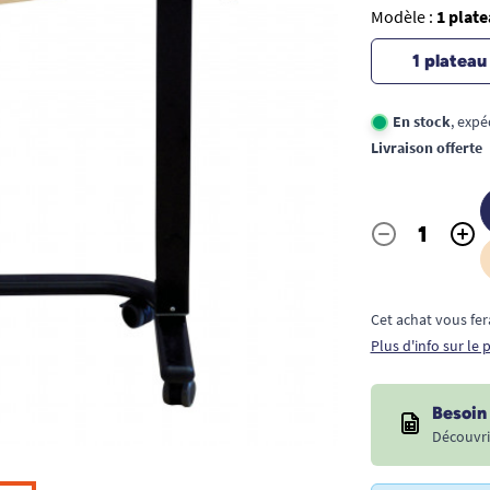
Modèle :
1 plat
1 plateau
En stock
, expé
Livraison offerte
-
+
Quantité
Cet achat vous fer
Plus d'info sur le
Besoin 
Découvri