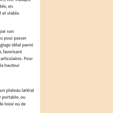
tée, en
 et stable.
 par son
au pour passer
églage idéal parmi
, favorisant
rticulaires. Pour
 la hauteur
un plateau latéral
r portable, ou
de loisir ou de