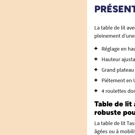
PRÉSEN
La table de lit av
pleinement d’un
Réglage en hau
Hauteur ajusta
Grand plateau 
Piétement en U
4 roulettes don
Table de lit
robuste pou
La table de lit Ta
âgées ou à mobilit