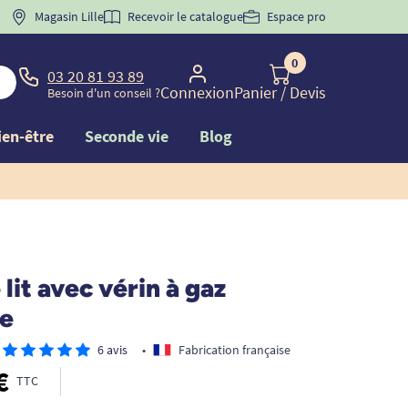
 "
BIENVENUE
Magasin Lille
" pour
la 1ère commande d'incontinence
Recevoir le catalogue
Espace pro
0
03 20 81 93 89
Connexion
Panier
/ Devis
Besoin d'un conseil ?
ien-être
Seconde vie
Blog
 lit avec vérin à gaz
e
6 avis
•
Fabrication française
€
TTC