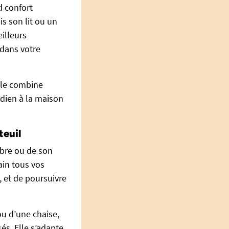
d confort
is son lit ou un
illeurs
 dans votre
elle combine
tidien à la maison
teuil
mbre ou de son
ain tous vos
s, et de poursuivre
ou d’une chaise,
és. Elle s’adapte