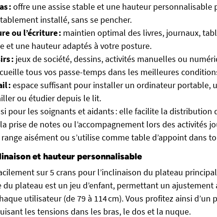
as :
offre une assise stable et une hauteur personnalisable p
tablement installé, sans se pencher.
re ou l’écriture :
maintien optimal des livres, journaux, tabl
e et une hauteur adaptés à votre posture.
irs :
jeux de société, dessins, activités manuelles ou numér
ueille tous vos passe-temps dans les meilleures condition
il :
espace suffisant pour installer un ordinateur portable, 
ailler ou étudier depuis le lit.
si pour les soignants et aidants : elle facilite la distributi
, la prise de notes ou l’accompagnement lors des activités jo
 range aisément ou s’utilise comme table d’appoint dans to
linaison et hauteur personnalisable
facilement sur 5 crans pour l’inclinaison du plateau principal
e du plateau est un jeu d’enfant, permettant un ajustement 
aque utilisateur (de 79 à 114 cm). Vous profitez ainsi d’un
isant les tensions dans les bras, le dos et la nuque.