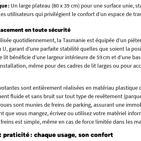
ue :
Un large plateau (80 x 39 cm) pour une surface unie, st
les utilisateurs qui privilégient le confort d’un espace de tr
placement en toute sécurité
tilisée quotidiennement, la Tasmanie est équipée d’un piét
n U, garant d’une parfaite stabilité quelles que soient la pos
 lit bénéficie d’une largeur intérieure de 59 cm et d’une base 
l’installation, même pour des cadres de lit larges ou pour ac
ivotantes sont entièrement réalisées en matériau plastique 
nt fluide et sans bruit sur tout type de revêtement (parque
oues sont munies de freins de parking, assurant une immobi
nt que vous mangez, écrivez ou utilisez votre matériel infor
freins est simple, même en cas de force limitée dans les ma
 praticité : chaque usage, son confort