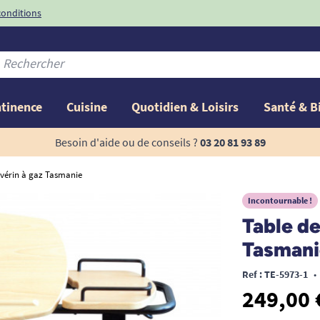
conditions
-10%
avec le code
ntinence
Cuisine
Quotidien & Loisirs
Santé & B
Besoin d'aide ou de conseils ?
03 20 81 93 89
c vérin à gaz Tasmanie
Incontournable !
Table de
Tasmani
Ref : TE-5973-1
•
249,00 