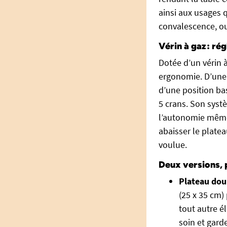
ainsi aux usages 
convalescence, ou
Vérin à gaz : ré
Dotée d’un vérin à
ergonomie. D’une 
d’une position bas
5 crans. Son systè
l’autonomie même 
abaisser le platea
voulue.
Deux versions, 
Plateau doub
(25 x 35 cm)
tout autre él
soin et gard