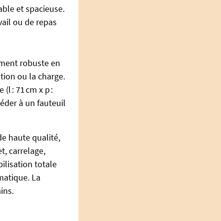
able et spacieuse.
avail ou de repas
ement robuste en
ition ou la charge.
(l : 71 cm x p :
céder à un fauteuil
de haute qualité,
t, carrelage,
lisation totale
matique. La
ins.