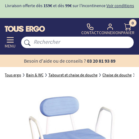
Livraison offerte dès
159€
et dès
99€
sur l'incontinence
Voir conditions
0
CONTACT
CONNEXION
PANIER
MENU
Besoin d'aide ou de conseils ?
03 20 81 93 89
Tous ergo
Bain & WC
Tabouret et chaise de douche
Chaise de douche
C