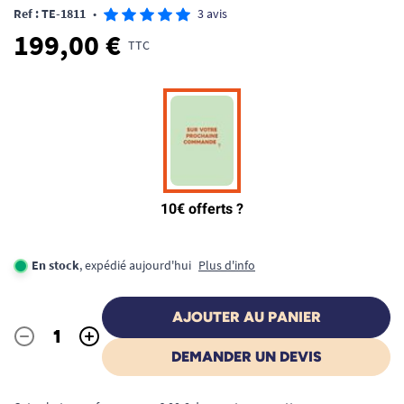
Ref : TE-1811
•
3 avis
199,00 €
TTC
En stock
, expédié aujourd'hui
Plus d'info
AJOUTER AU PANIER
-
+
Quantité
DEMANDER UN DEVIS