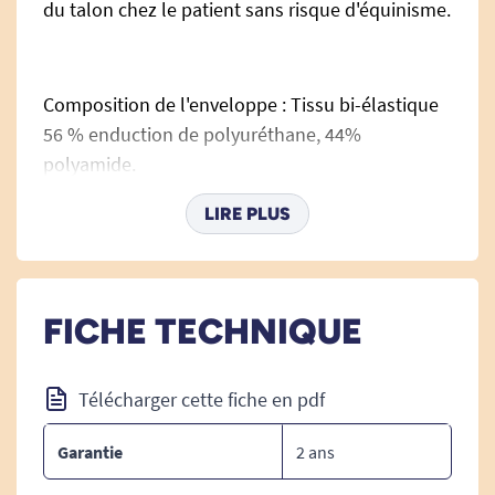
du talon chez le patient sans risque d'équinisme.
Composition de l'enveloppe : Tissu bi-élastique
56 % enduction de polyuréthane, 44%
polyamide.
Composition du garnissage du coussin : 100%
LIRE PLUS
microbilles de polystyrène.
FICHE TECHNIQUE
Conforme au décret 2000-164.
Télécharger cette fiche en pdf
Entretien :
Garantie
2 ans
Lavable à 95°C. Ne pas utiliser de chlore, ne pas