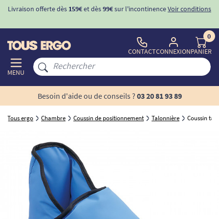
Livraison offerte dès
159€
et dès
99€
sur l'incontinence
Voir conditions
0
CONTACT
CONNEXION
PANIER
MENU
Besoin d'aide ou de conseils ?
03 20 81 93 89
Tous ergo
Chambre
Coussin de positionnement
Talonnière
Coussin tal