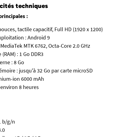
icités techniques
principales :
pouces, tactile capacitif, Full HD (1920 x 1200)
ploitation : Android 9
: MediaTek MTK 6762, Octa-Core 2.0 GHz
 (RAM) : 1 Go DDR3
erne : 8 Go
moire : jusqu'à 32 Go par carte microSD
ithium-ion 6000 mAh
 environ 8 heures
1 b/g/n
4.0