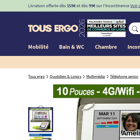
Livraison offerte dès
159€
et dès
99€
sur l'incontinence
Voir 
Mobilité
Bain & WC
Chambre
Inco
Tous ergo
Quotidien & Loisirs
Multimédia
Téléphone senior