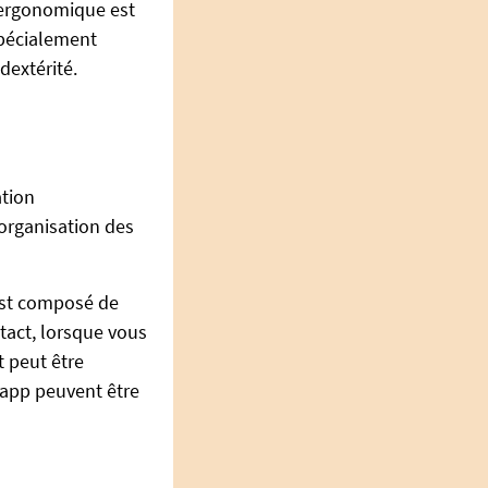
 ergonomique est
 spécialement
dextérité.
ation
'organisation des
 est composé de
tact, lorsque vous
t peut être
sapp peuvent être