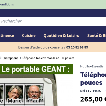
conditions
-10%
avec le code
ntinence
Cuisine
Quotidien & Loisirs
Santé & B
Besoin d'aide ou de conseils ?
03 20 81 93 89
Photophone
Téléphone-Tablette mobile XXL 10 pouces
Mobiho-Essentiel
Télépho
pouces
Ref : TE-14886
•
265,00 