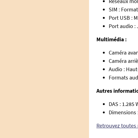
Réseaux mobi
SIM : Format
Port USB : 
Port audio :
Multimédia :
Caméra avan
Caméra arriè
Audio : Haut
Formats audi
Autres informati
DAS : 1.285 
Dimensions :
Retrouvez toutes 