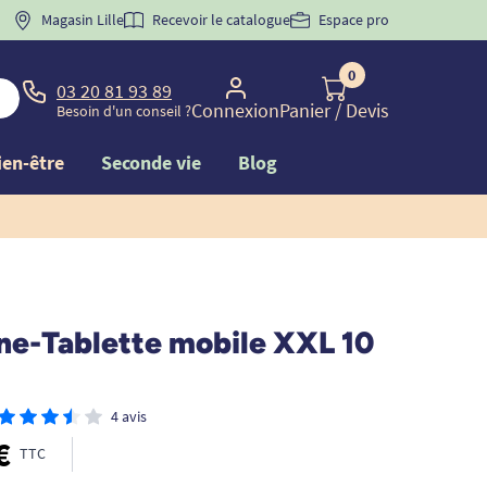
 "
BIENVENUE
Magasin Lille
" pour
la 1ère commande d'incontinence
Recevoir le catalogue
Espace pro
0
03 20 81 93 89
Connexion
Panier
/ Devis
Besoin d'un conseil ?
ien-être
Seconde vie
Blog
ne-Tablette mobile XXL 10
4 avis
€
TTC