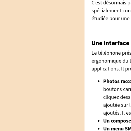
C'est désormais 
spécialement conçu
étudiée pour une u
Une interface 
Le téléphone prés
ergonomique du té
applications. Il pro
Photos racc
boutons carr
cliquez dess
ajoutée sur 
ajoutés. Il e
Un composeu
Un menu S