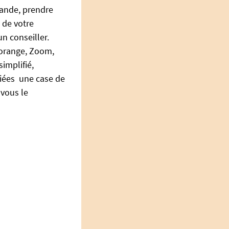
emande, prendre
 de votre
n conseiller.
’orange, Zoom,
implifié,
liées une case de
 vous le