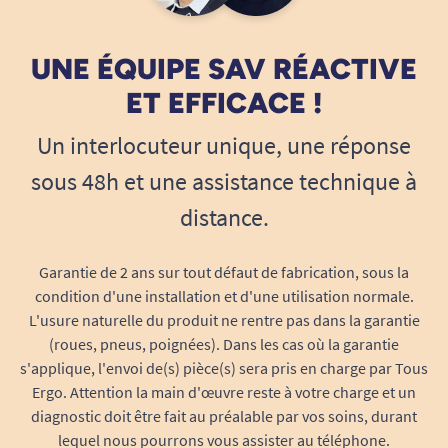
vocale/numérique adaptée à tous les besoins.
Une réponse aux besoins spécifiques
UNE ÉQUIPE SAV RÉACTIVE
des seniors et personnes fragiles
ET EFFICACE !
Le téléphone Amplidect Combi 295 Photo a été
Un interlocuteur unique, une réponse
pensé pour garantir l’autonomie
et l’inclusion
de tous : grandes touches, mémoires
sous 48h et une assistance technique à
personnalisables avec photos, compatibilité
distance.
appareils auditifs, amplification sonore,
messagerie sécurisée, simplicité d’installation. Il
Garantie de 2 ans sur tout défaut de fabrication, sous la
répond ainsi aux exigences du maintien à
condition d'une installation et d'une utilisation normale.
domicile dans des conditions optimales, tant
L'usure naturelle du produit ne rentre pas dans la garantie
pour les particuliers que pour les aidants et
(roues, pneus, poignées). Dans les cas où la garantie
professionnels.
s'applique, l'envoi de(s) pièce(s) sera pris en charge par Tous
Ergo. Attention la main d'œuvre reste à votre charge et un
Sa conception robuste et fiable, testée pour
diagnostic doit être fait au préalable par vos soins, durant
durer, allie discrétion et modernité (esthétique
lequel nous pourrons vous assister au téléphone.