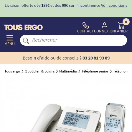
Livraison offerte dès
159€
et dès
99€
sur l'incontinence
Voir conditions
0
CONTACT
CONNEXION
PANIER
MENU
Besoin d'aide ou de conseils ?
03 20 81 93 89
Tous ergo
Quotidien & Loisirs
Multimédia
Téléphone senior
Téléphone sa