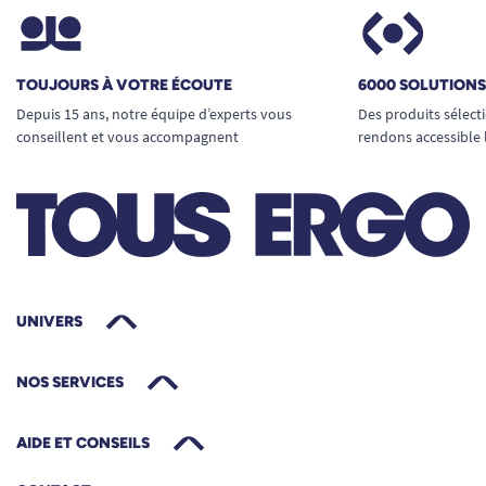
d’accessibilité et de flexibilité à domicile.
3 mémoires photo directes
, touches et
écran adaptés à la vue et la motricité de
TOUJOURS À VOTRE ÉCOUTE
6000 SOLUTION
chacun.
Depuis 15 ans, notre équipe d’experts vous
Des produits sélect
Volume réglable et amplifié,
compatible
conseillent et vous accompagnent
rendons accessible 
avec prothèse auditive.
Répondeur intégré
(15 minutes) avec
annonce personnalisable, écoute à
distance protégée.
Simplicité d’installation
, design robuste et
durable, possibilité d’expansion avec
UNIVERS
d'autres combinés.
Ce téléphone réunit toutes les exigences pour
NOS SERVICES
communiquer simplement, efficacement et
sereinement, en toute circonstance. Optez pour
AIDE ET CONSEILS
l’Amplidect Combi 295 Photo : une aide discrète
et fiable, pour préserver l’essentiel : le lien avec