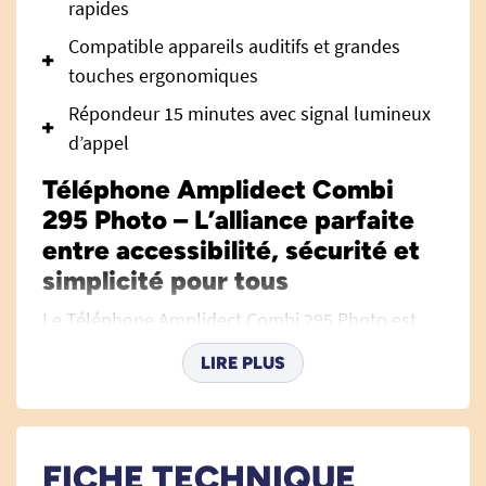
rapides
Compatible appareils auditifs et grandes
touches ergonomiques
Répondeur 15 minutes avec signal lumineux
d’appel
Téléphone Amplidect Combi
295 Photo – L’alliance parfaite
entre accessibilité, sécurité et
simplicité pour tous
Le Téléphone Amplidect Combi 295 Photo est
une solution de téléphonie conçue pour offrir
LIRE PLUS
confort d’utilisation, fiabilité et autonomie aux
personnes âgées ou à mobilité réduite. Grâce à
une conception pensée pour l’ergonomie, la
facilité d’utilisation et la sécurité, ce combiné
FICHE TECHNIQUE