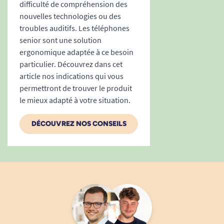
de perte.
difficulté de compréhension des
Praticité, fiabilité et sécurité au
nouvelles technologies ou des
quotidien
troubles auditifs. Les téléphones
senior sont une solution
Installation simple, base prévue pour pose
ergonomique adaptée à ce besoin
sur table ou murale
particulier. Découvrez dans cet
Montage mural
possible pour un usage
article nos indications qui vous
encore plus accessible.
permettront de trouver le produit
Alimentation secteur fournie
, piles
le mieux adapté à votre situation.
rechargeables incluses pour le combiné
sans fil.
DÉCOUVREZ NOS CONSEILS
Mémoire permanente des numéros même
en cas de coupure de courant.
Système DECT / GAP universel, téléphones
compatibles avec la plupart des box
internet.
L’affichage et la mémoire sont instantanément
accessibles, et la numérotation