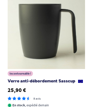
25/10/2022
Très contente de l'achat, ergonomique, ça aide
beaucoup !
A. Anonymous
1
2
3
Incontournable !
Verre anti-débordement Sasscup
25,90 €
8 avis
En stock
, expédié demain