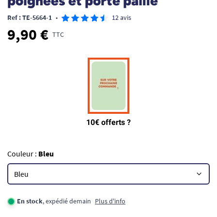
poignées et porte paille
Ref : TE-5664-1
•
12 avis
9,90 €
TTC
Couleur :
Bleu
En stock
, expédié demain
Plus d'info