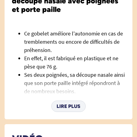
découpe nasale avec poignées
et porte paille
Ce gobelet améliore l'autonomie en cas de
tremblements ou encore de difficultés de
préhension.
En effet, il est fabriqué en plastique et ne
pèse que 76 g.
Ses deux poignées, sa découpe nasale ainsi
que son porte paille intégré répondront à
de nombreux besoins.
Disponible en 4 couleurs (Bleu,
LIRE PLUS
Transparent, Cassis ou Orange), vous
n'avez plus qu'à faire votre choix.