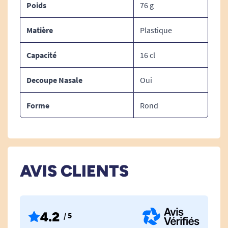
Poids
76 g
Plastique
Matière
Plastique
Capacité
16 cl
CONTENANCE :
16 cl
Decoupe Nasale
Oui
Forme
Rond
AVIS CLIENTS
4.2
/ 5