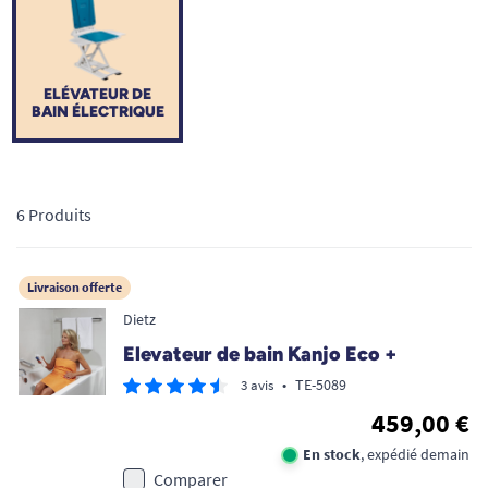
ELÉVATEUR DE
BAIN ÉLECTRIQUE
6 Produits
Livraison offerte
Dietz
Elevateur de bain Kanjo Eco +
•
TE-5089
3 avis
459,00 €
En stock
, expédié demain
Comparer