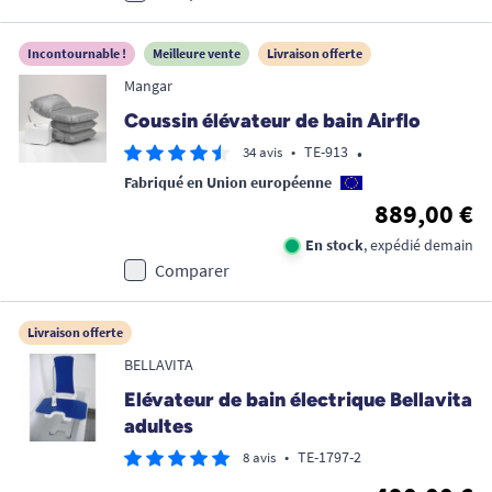
Incontournable !
Meilleure vente
Livraison offerte
Mangar
Coussin élévateur de bain Airflo
•
•
TE-913
34 avis
Fabriqué en Union européenne
889,00 €
En stock
, expédié demain
Comparer
Livraison offerte
BELLAVITA
Elévateur de bain électrique Bellavita
adultes
•
TE-1797-2
8 avis