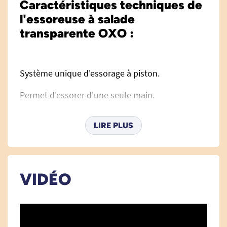
Caractéristiques techniques de
l'essoreuse à salade
transparente OXO :
Système unique d'essorage à piston.
Permet d'essorer d'une seule main.
Frein pour cesser la rotation.
LIRE PLUS
Bouton de pression clipsable pour le rangement.
Démontage facile pour nettoyage au lave-
vaisselle.
VIDÉO
Fond anti-dérapant.
Bol faisant office de saladier.