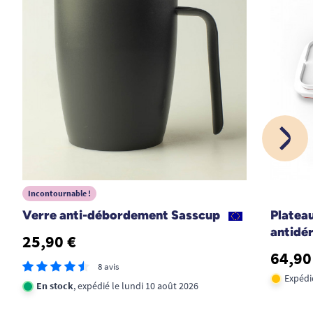
peine. Avec son arrêt automatique c'est un plus. Je la
conseille vivement;
A. Anonymous
1
2
3
5
Incontournable !
Verre anti-débordement Sasscup
Plateau
antidé
25,90 €
64,90
8 avis
Expédi
En stock
, expédié le lundi 10 août 2026