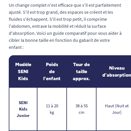
Un change complet n'est efficace que s'il est parfaitement
ajusté. S'il est trop grand, des espaces se créent et les
fluides s'échappent. S'il est trop petit, il comprime
l'abdomen, entrave la mobilité et réduit la surface
d'absorption. Voici un guide comparatif pour vous aider à
cibler la bonne taille en fonction du gabarit de votre
enfant :
Modèle
Poids
Tour de
Niveau
SENI
de
taille
d'absorptio
Kids
l'enfant
approx.
SENI
11 à 20
38 à 55
Haut (Nuit et
Kids
kg
cm
Jour)
Junior