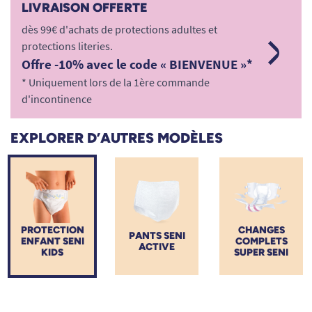
LIVRAISON OFFERTE
pédiatriques garantissent un maintien au sec absolu grâce à
dès 99€ d'achats de protections adultes et
une technologie d'absorption rapide et des barrières anti-
protections literies.
fuites infaillibles. Fabriqués avec des matériaux ultra-doux et
Offre -10% avec le code « BIENVENUE »*
respirants, ils préservent la santé cutanée tout en offrant une
totale liberté de mouvement. Avec TOUS ERGO, sécurisez le
* Uniquement lors de la 1ère commande
quotidien de votre enfant en toute sérénité.
d'incontinence
EXPLORER D’AUTRES MODÈLES
PROTECTION
CHANGES
PANTS SENI
ENFANT SENI
COMPLETS
ACTIVE
KIDS
SUPER SENI