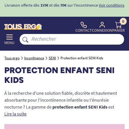
Livraison offerte dès
159€
et dès
99€
sur l'incontinence
Voir conditions
0
CONTACT
CONNEXION
PANIER
MENU
Tous ergo
Incontinence
SENI
Protection enfant SENI Kids
PROTECTION ENFANT SENI
KIDS
À la recherche d'une solution fiable, discrète et hautement
absorbante pour l'incontinence infantile ou l'énurésie
nocturne ? La gamme de
protection enfant SENI Kids
est
spécialement développée pour accompagner les jeunes
Lire la suite
garçons et filles pesant entre 11 et 30 kg, là où les couches
pour bébés classiques ne suffisent plus. Ces changes complets