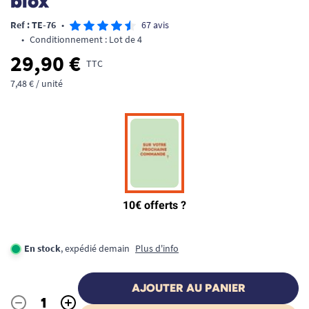
blox
Ref : TE-76
•
67 avis
•
Conditionnement : Lot de 4
29,90 €
TTC
7,48 € / unité
En stock
, expédié demain
Plus d'info
AJOUTER AU PANIER
-
+