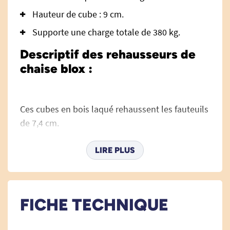
Hauteur de cube : 9 cm.
Supporte une charge totale de 380 kg.
Descriptif des rehausseurs de
chaise blox :
Ces cubes en bois laqué rehaussent les fauteuils
de 7,4 cm.
Chaque cube est pourvu de trois trous de
diamètre différent et permet ainsi au rehausseur
LIRE PLUS
de convenir à plusieurs largeurs de pieds.
Rehausseurs de fauteuils vendus par lot de 4.
FICHE TECHNIQUE
Voir tous les rehausseurs de lit.