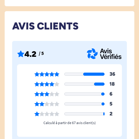
AVIS CLIENTS
4.2
/ 5
36
18
6
5
2
Calculé à partir de 67 avis client(s)