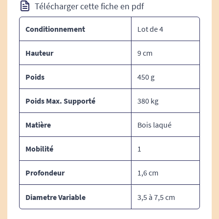
Télécharger cette fiche en pdf
Voir tous les produits pour m'aider à me relever.
Conditionnement
Lot de 4
Hauteur
9 cm
Poids
450 g
Poids Max. Supporté
380 kg
Matière
Bois laqué
Mobilité
1
Profondeur
1,6 cm
Diametre Variable
3,5 à 7,5 cm