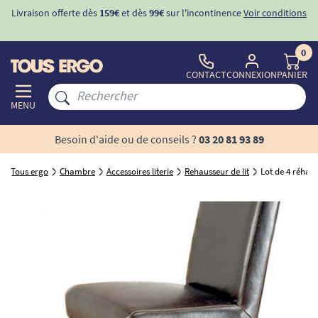
Livraison offerte dès
159€
et dès
99€
sur l'incontinence
Voir conditions
0
CONTACT
CONNEXION
PANIER
MENU
Besoin d'aide ou de conseils ?
03 20 81 93 89
Tous ergo
Chambre
Accessoires literie
Rehausseur de lit
Lot de 4 réhaus