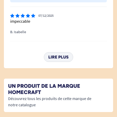
07/12/2025
impeccable
B. Isabelle
26/11/2025
Parfait
LIRE PLUS
E. Brigitte
19/09/2025
UN PRODUIT DE LA MARQUE
conforme.
HOMECRAFT
Découvrez tous les produits de cette marque de
A. Micheline
notre catalogue