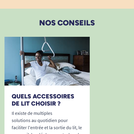
03/07/2025
Il faudrait également prévoir des patins antidérapant
qui pourraient être collés ou non selon la nécessité de
NOS CONSEILS
chacun.
M. Jean-Christophe
23/02/2025
achat inutile.erreur de notre part
L. S
QUELS ACCESSOIRES
1
2
3
14
DE LIT CHOISIR ?
Il existe de multiples
solutions au quotidien pour
faciliter l'entrée et la sortie du lit, le