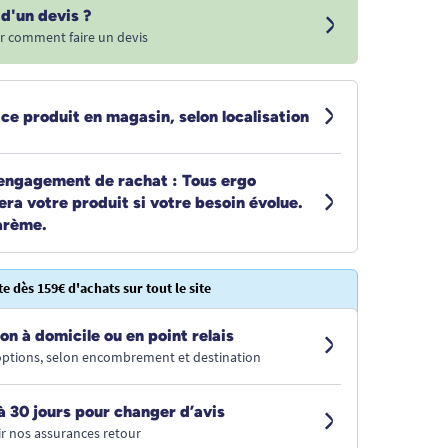
d'un devis ?
r comment faire un devis
 ce produit en magasin, selon localisation
engagement de rachat : Tous ergo
era votre produit si votre besoin évolue.
arème.
te dès 159€ d'achats sur tout le site
on à domicile ou en point relais
 options, selon encombrement et destination
à 30 jours pour changer d’avis
r nos assurances retour