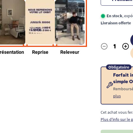
En stock
, expé
Livraison offerte
-
+
Quantité
Obligatoire
Forfait i
simple O
Remboursé p
plus
Cet achat vous fer
Plus d'info sur le