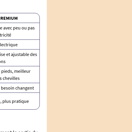
 PREMIUM
e avec peu ou pas
ricité
lectrique
se et ajustable des
ons
 pieds, meilleur
s chevilles
es besoin changent
é, plus pratique