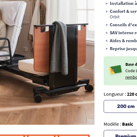
Installation 
Confort & se
Orbit
Conseils d'e
SAV interne r
Aides & rem
Reprise jusqu
Base 
Code 
rembo
Longueur :
220 
200 cm
Modèle :
Basic
Premium