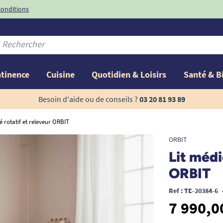
conditions
-10%
avec le code
ntinence
Cuisine
Quotidien & Loisirs
Santé & B
Besoin d'aide ou de conseils ?
03 20 81 93 89
é rotatif et releveur ORBIT
ORBIT
Lit médi
ORBIT
Ref : TE-20384-6
7 990,0