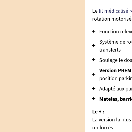
Le
lit médicalisé r
rotation motorisé
Fonction relev
Système de rota
transferts
Soulage le dos
Version PRE
position parki
Adapté aux par
Matelas, barr
Le + :
La version la pl
renforcés.