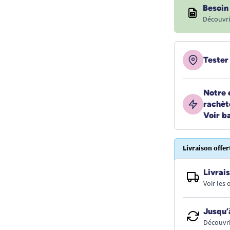
Besoin 
Découvri
Tester
Notre 
rachèt
Voir b
Livraison offer
Livrais
Voir les
Jusqu’
Découvri