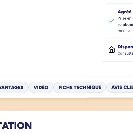
Agréé 
Prise en 
rembou
médicale
Dispon
Consulte
VANTAGES
VIDÉO
FICHE TECHNIQUE
AVIS CLI
TATION