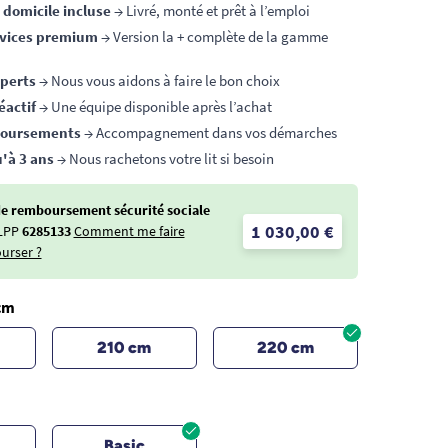
à domicile incluse
→ Livré, monté et prêt à l’emploi
rvices premium
→ Version la + complète de la gamme
xperts
→ Nous vous aidons à faire le bon choix
éactif
→ Une équipe disponible après l’achat
boursements
→ Accompagnement dans vos démarches
'à 3 ans
→ Nous rachetons votre lit si besoin
de remboursement sécurité sociale
1 030,00 €
LPP
6285133
Comment me faire
urser ?
cm
210 cm
220 cm
Basic