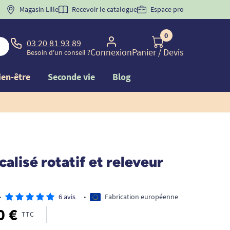
 "
BIENVENUE
Magasin Lille
" pour
la 1ère commande d'incontinence
Recevoir le catalogue
Espace pro
0
03 20 81 93 89
Connexion
Panier
/ Devis
Besoin d'un conseil ?
ien-être
Seconde vie
Blog
calisé rotatif et releveur
•
6 avis
•
Fabrication européenne
0 €
TTC