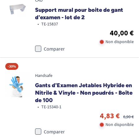
CAD
Support mural pour boite de gant
d'examen - lot de 2
•
TE-15837
40,00 €
Non disponible
Comparer
-30%
Handsafe
Gants d'Examen Jetables Hybride en
Nitrile & Vinyle - Non poudrés - Boîte
de 100
•
TE-15340-1
4,83 €
6,90 €
Non disponible
Comparer