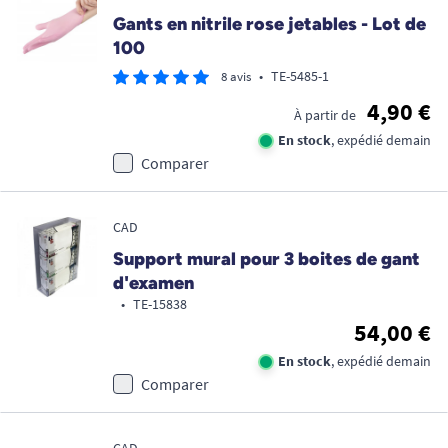
Gants en nitrile rose jetables - Lot de
100
•
TE-5485-1
8 avis
4,90 €
À partir de
En stock
, expédié demain
Comparer
CAD
Support mural pour 3 boites de gant
d'examen
•
TE-15838
54,00 €
En stock
, expédié demain
Comparer