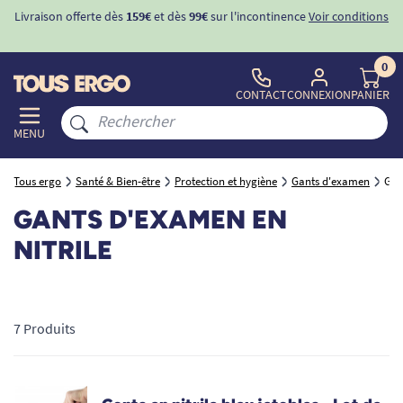
Livraison offerte dès
159€
et dès
99€
sur l'incontinence
Voir conditions
0
CONTACT
CONNEXION
PANIER
MENU
Tous ergo
Santé & Bien-être
Protection et hygiène
Gants d'examen
Gan
GANTS D'EXAMEN EN
NITRILE
7 Produits