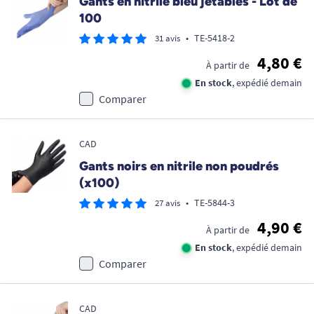
Gants en nitrile bleu jetables - Lot de
100
•
TE-5418-2
31 avis
4,80 €
À partir de
En stock
, expédié demain
Comparer
CAD
Gants noirs en nitrile non poudrés
(x100)
•
TE-5844-3
27 avis
4,90 €
À partir de
En stock
, expédié demain
Comparer
CAD