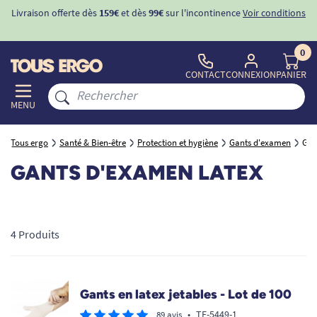
Livraison offerte dès
159€
et dès
99€
sur l'incontinence
Voir conditions
0
CONTACT
CONNEXION
PANIER
MENU
Tous ergo
Santé & Bien-être
Protection et hygiène
Gants d'examen
Gan
GANTS D'EXAMEN LATEX
4 Produits
Gants en latex jetables - Lot de 100
•
TE-5449-1
89 avis