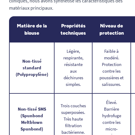
cliniques, nous avons synthétisé les caractéristiques des
matériaux principaux.
Matière de la
Propriétés
Niveau de
blouse
techniques
protection
Légère,
Faible à
respirante,
modéré.
Non-tissé
résistante
Protection
standard
aux
contre les
(Polypropylène)
déchirures
poussières et
simples.
salissures.
Élevé.
Trois couches
Non-tissé SMS
Barrière
superposées.
(Spunbond
hydrofuge
Très haute
Meltblown
contre les
filtration
Spunbond)
micro-
bactérienne.