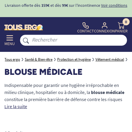
Livraison offerte dès
159€
et dès
99€
sur l'incontinence
Voir conditions
0
CONTACT
CONNEXION
PANIER
MENU
Tous ergo
Santé & Bien-être
Protection et hygiène
Vêtement médical
B
BLOUSE MÉDICALE
Indispensable pour garantir une hygiène irréprochable en
milieu clinique, hospitalier ou à domicile, la
blouse médicale
constitue la première barrière de défense contre les risques
d'infection. Destinée aussi bien aux praticiens (médecins,
Lire la suite
dentistes, infirmiers) qu'aux visiteurs, elle prévient
efficacement la transmission des bactéries et protège vos
vêtements civils contre les projections de fluides. Découvrez