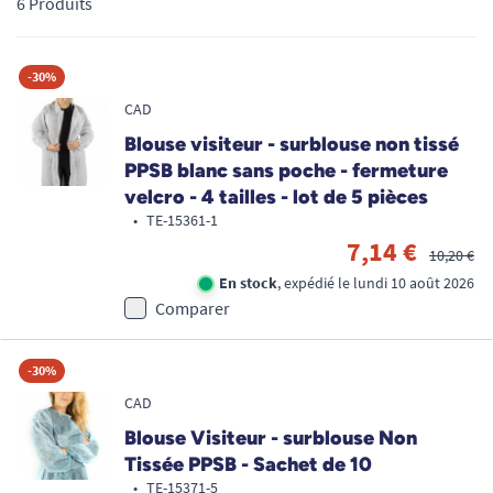
6 Produits
sur TOUS ERGO une sélection rigoureuse de blouses de
protection, alliant confort, sécurité et respect strict des
normes sanitaires, pour exercer votre métier ou visiter vos
-30%
proches en toute sérénité.
CAD
Blouse visiteur - surblouse non tissé
PPSB blanc sans poche - fermeture
velcro - 4 tailles - lot de 5 pièces
•
TE-15361-1
7,14 €
10,20 €
En stock
, expédié le lundi 10 août 2026
Comparer
-30%
CAD
Blouse Visiteur - surblouse Non
Tissée PPSB - Sachet de 10
•
TE-15371-5