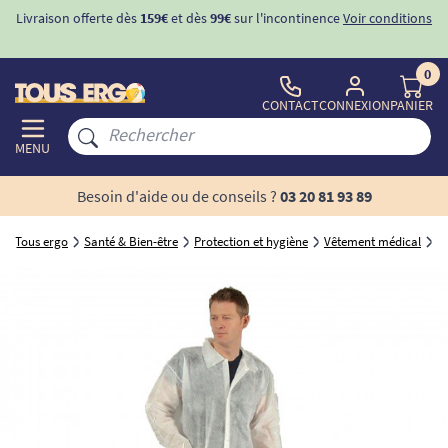
Livraison offerte dès
159€
et dès
99€
sur l'incontinence
Voir conditions
0
CONTACT
CONNEXION
PANIER
MENU
Besoin d'aide ou de conseils ?
03 20 81 93 89
Tous ergo
Santé & Bien-être
Protection et hygiène
Vêtement médical
B