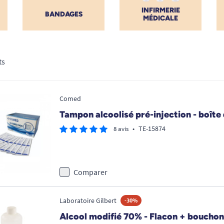
INFIRMERIE
BANDAGES
MÉDICALE
ts
Comed
Tampon alcoolisé pré-injection - boîte
•
TE-15874
8 avis
Comparer
Laboratoire Gilbert
-30%
Alcool modifié 70% - Flacon + bouchon -