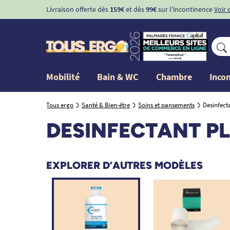
Livraison offerte dès
159€
et dès
99€
sur l'incontinence
Voir 
Mobilité
Bain & WC
Chambre
Inco
Tous ergo
Santé & Bien-être
Soins et pansements
Desinfect
DESINFECTANT PL
EXPLORER D’AUTRES MODÈLES