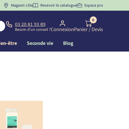
 "
BIENVENUE
Magasin Lille
" pour
la 1ère commande d'incontinence
Recevoir le catalogue
Espace pro
0
03 20 81 93 89
Connexion
Panier
/ Devis
Besoin d'un conseil ?
ien-être
Seconde vie
Blog