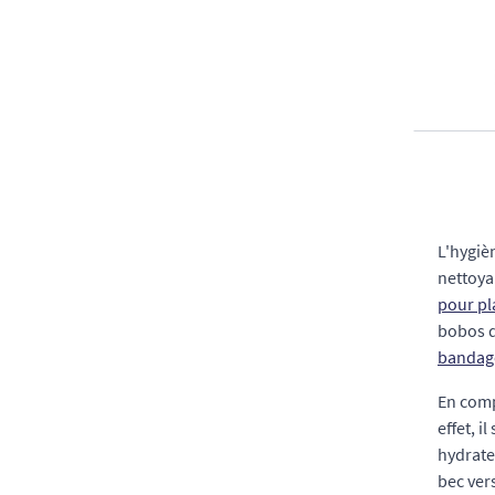
L'hygiè
nettoya
pour pl
bobos d
bandag
En comp
effet, i
hydrate
bec ver