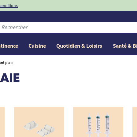
conditions
-10%
avec le code
ntinence
Cuisine
Quotidien & Loisirs
Santé & B
ant plaie
AIE