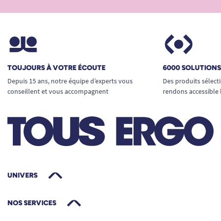
Revêtement tissu
TOUJOURS À VOTRE ÉCOUTE
6000 SOLUTION
Depuis 15 ans, notre équipe d’experts vous
Des produits sélect
conseillent et vous accompagnent
rendons accessible 
Caractéristiques adaptées à tous les
espaces professionnels
Le
fauteuil Maxima
s’adapte aisément à tous
types de bureaux et d’environnements de travail,
des open-spaces modernes aux salles de
UNIVERS
contrôle, en passant par les centres d’appels et
postes de surveillance en continu. Grâce à sa
NOS SERVICES
conception compacte et ses dimensions