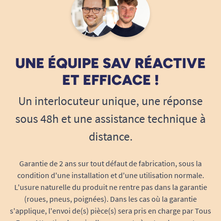
nombreux ajustements pour adapter la posture
et favoriser un maintien du dos idéal, réduisant
ainsi les risques de troubles musculo-
squelettiques (TMS) et d’inconfort sur le long
terme.
UNE ÉQUIPE SAV RÉACTIVE
ET EFFICACE !
Mécanisme synchrone à blocage
multipositions :
permet d’incliner
Un interlocuteur unique, une réponse
simultanément l’assise et le dossier pour
sous 48h et une assistance technique à
suivre les mouvements naturels du corps.
Le système anti-retour du dossier assure
distance.
un retour sécurisé tandis que le réglage de
tension permet une adaptation fine à votre
Garantie de 2 ans sur tout défaut de fabrication, sous la
morphologie.
condition d'une installation et d'une utilisation normale.
Translation d’assise intégrée :
réglez la
L'usure naturelle du produit ne rentre pas dans la garantie
profondeur d’assise d’avant en arrière pour
(roues, pneus, poignées). Dans les cas où la garantie
s'applique, l'envoi de(s) pièce(s) sera pris en charge par Tous
soutenir efficacement vos jambes et