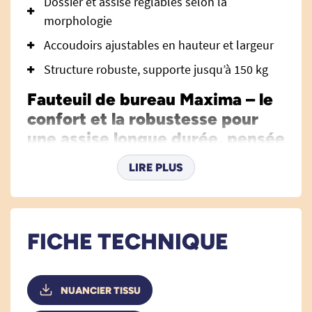
Dossier et assise réglables selon la
morphologie
Accoudoirs ajustables en hauteur et largeur
Structure robuste, supporte jusqu’à 150 kg
Fauteuil de bureau Maxima – le
confort et la robustesse pour
une assise longue durée, pensée
pour tous les environnements
LIRE PLUS
professionnels
Le
fauteuil de bureau Maxima
est une solution
d’assise ergonomique conçue pour répondre aux
FICHE TECHNIQUE
besoins des utilisateurs qui passent de
nombreuses heures assis, que ce soit en poste
de surveillance, open-space, ou tout
NUANCIER TISSU
environnement professionnel nécessitant des