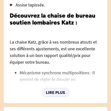
Assise tapissée.
Découvrez la chaise de bureau
soutien lombaires Katz :
La chaise Katz, grâce à ses nombreux atouts et
ses différents ajustements, est une excellente
solution à un bon rapport qualité/prix pour
équiper votre bureau.
Mécanisme synchrone multipositions : Il
permet de régler le dossier en
synchronisation avec l'assise pour assurer
une bonne position.
LIRE PLUS
Accoudoirs en option : Les accoudoirs sont
réglables en hauteur pour s'adapter aux