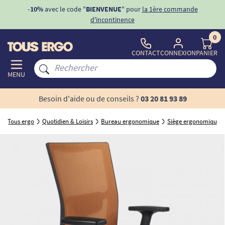
ons
-10%
avec le code "
BIENVENUE
" pour
la 1ère commande
d'incontinence
0
CONTACT
CONNEXION
PANIER
MENU
Besoin d'aide ou de conseils ?
03 20 81 93 89
Tous ergo
Quotidien & Loisirs
Bureau ergonomique
Siège ergonomique