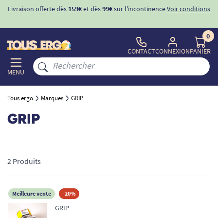
Livraison offerte dès
159€
et dès
99€
sur l'incontinence
Voir conditions
0
CONTACT
CONNEXION
PANIER
MENU
Tous ergo
Marques
GRIP
GRIP
2 Produits
Meilleure vente
-20%
GRIP