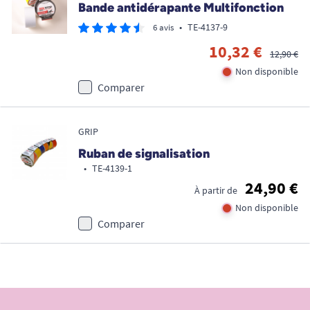
Bande antidérapante Multifonction
•
TE-4137-9
6 avis
10,32 €
12,90 €
Non disponible
Comparer
GRIP
Ruban de signalisation
•
TE-4139-1
24,90 €
À partir de
Non disponible
Comparer