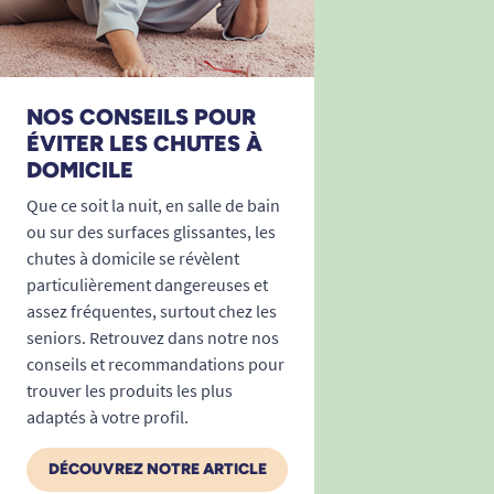
Sol (carrelage, béton, parquet…)
Murs, portes, encadrements
Escaliers (nez de marche, contremarches,
rampes)
NOS CONSEILS POUR
Mobilier (tables basses, étagères, armoires,
ÉVITER LES CHUTES À
lits médicalisés…)
DOMICILE
Zones vitrées (vitres, parois, portes
Que ce soit la nuit, en salle de bain
automatiques…)
ou sur des surfaces glissantes, les
Il suffit que la surface soit propre, sèche et
chutes à domicile se révèlent
exempte de poussière ou de graisse pour
particulièrement dangereuses et
profiter d’une adhérence optimale sur le long
assez fréquentes, surtout chez les
seniors. Retrouvez dans notre nos
terme – en intérieur comme en extérieur, grâce à
conseils et recommandations pour
sa résistance à l’humidité et aux variations de
trouver les produits les plus
température.
adaptés à votre profil.
Installation simple, adaptée à tous
DÉCOUVREZ NOTRE ARTICLE
Pas besoin d’outils spécifiques : déballez,