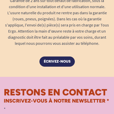
sous éclairage artificiel, parfait en situation
Garantie de 2 ans sur tout défaut de fabrication, sous la
condition d'une installation et d'une utilisation normale.
de faible luminosité
L'usure naturelle du produit ne rentre pas dans la garantie
Photoluminescent
(conforme DIN 67510) :
(roues, pneus, poignées). Dans les cas où la garantie
brille dans l’obscurité, utile pour repérer
s'applique, l'envoi de(s) pièce(s) sera pris en charge par Tous
une sortie, des marches ou une zone
Ergo. Attention la main d'œuvre reste à votre charge et un
dangereuse en cas de coupure de courant
diagnostic doit être fait au préalable par vos soins, durant
ou la nuit
lequel nous pourrons vous assister au téléphone.
Pour une efficacité maximale, choisissez un
coloris contrastant
avec la surface sur laquelle
ÉCRIVEZ-NOUS
le ruban sera appliqué. Cela garantit un repérage
immédiat, même par les personnes ayant une
acuité visuelle réduite ou des troubles cognitifs.
Des dimensions adaptées à une
RESTONS EN CONTACT
signalisation efficace
INSCRIVEZ-VOUS À NOTRE NEWSLETTER *
Largeur : 5 cm
: offre un marquage net et
bien visible, même à distance
*