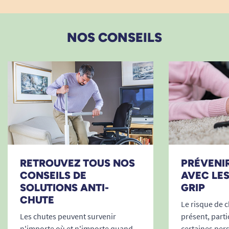
dans les locaux ou espaces privés est
indispensable pour garantir la sécurité de tous,
NOS CONSEILS
et notamment des personnes âgées, à mobilité
réduite ou souffrant de troubles de la vue ou de
l’orientation. Grâce à ses nombreux coloris
contrastés, le ruban de signalisation offre une
visibilité renforcée pour signaler toute zone à
risque :
Contremarches d’escalier ou marches
isolées
Seuils de porte et ouvertures
RETROUVEZ TOUS NOS
PRÉVENIR
particulièrement basses
CONSEILS DE
AVEC LE
Obstacles en saillie (coins de murs, bords
SOLUTIONS ANTI-
GRIP
de mobilier, poutres, tuyaux…)
CHUTE
Le risque de c
Zones de passage à sécuriser lors de
Les chutes peuvent survenir
présent, part
travaux ou aménagements temporaires
n'importe où et n'importe quand,
certaines per