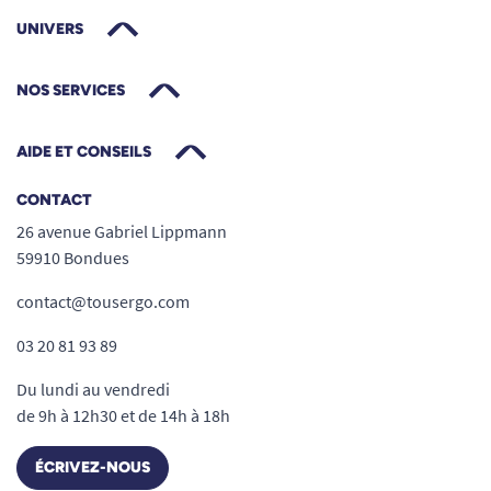
À domicile
: repérer seuils, escaliers,
UNIVERS
fenêtres, coins de meubles, portes
coulissantes, terrasses et balcons, garage
NOS SERVICES
Pour les personnes malvoyantes
: améliore
le repérage spatial et limite les risques de
AIDE ET CONSEILS
chute ou d’accident
Sa polyvalence et sa simplicité d’utilisation en
CONTACT
font un accessoire indispensable pour répondre
26 avenue Gabriel Lippmann
rapidement aux besoins de signalisation
59910 Bondues
temporaire ou permanente, que ce soit lors de
contact@tousergo.com
travaux, de réorganisation d’espace ou pour
remédier à un danger identifié.
03 20 81 93 89
Respect des normes et durabilité
Du lundi au vendredi
Photoluminescent
: conforme à la norme
de 9h à 12h30 et de 14h à 18h
DIN 67510, brille plusieurs heures dans
ÉCRIVEZ-NOUS
l’obscurité après une exposition lumineuse