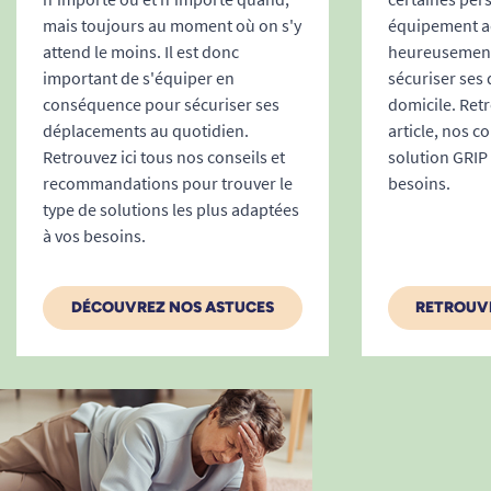
Signalisation d’équipements dangereux
mais toujours au moment où on s'y
équipement ad
attend le moins. Il est donc
heureusement
(machinerie, ascenseur, zones interdites
important de s'équiper en
sécuriser ses
d’accès)
conséquence pour sécuriser ses
domicile. Ret
Repérage au sol pour guider les
déplacements au quotidien.
article, nos c
déplacements dans les couloirs et les halls
Retrouvez ici tous nos conseils et
solution GRIP
Utiliser un ruban de signalisation, c’est faire le
recommandations pour trouver le
besoins.
choix d’un environnement
plus sûr
tout en
type de solutions les plus adaptées
informant visuellement les usagers des dangers
à vos besoins.
potentiels.
Une signalisation instantanée et
DÉCOUVREZ NOS ASTUCES
RETROUVE
adaptée à tous les supports
Le ruban de signalisation est conçu pour une
installation facile et rapide
. Sa face adhésive
performante lui permet d’épouser parfaitement
toutes les surfaces :