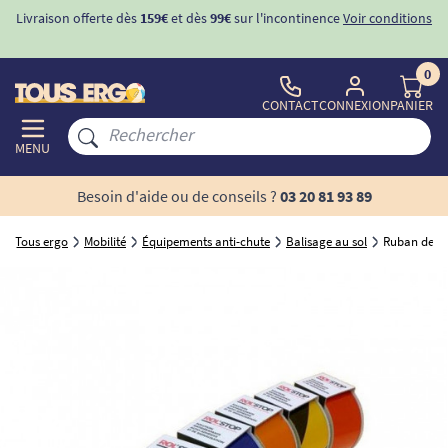
Livraison offerte dès
159€
et dès
99€
sur l'incontinence
Voir conditions
0
CONTACT
CONNEXION
PANIER
MENU
Besoin d'aide ou de conseils ?
03 20 81 93 89
Tous ergo
Mobilité
Équipements anti-chute
Balisage au sol
Ruban de si