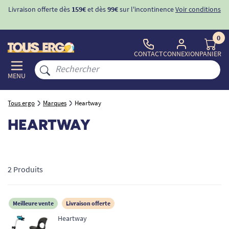
Livraison offerte dès
159€
et dès
99€
sur l'incontinence
Voir conditions
0
CONTACT
CONNEXION
PANIER
MENU
Tous ergo
Marques
Heartway
HEARTWAY
2 Produits
Meilleure vente
Livraison offerte
Heartway