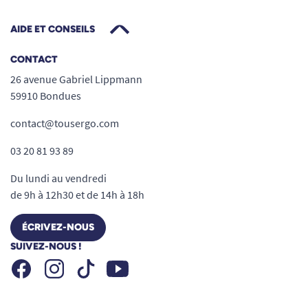
Rayon de braquage : 90 cm, pente max : 3°
AIDE ET CONSEILS
Convient à tous les utilisateurs recherchant
performance, facilité et légèreté pour leur
CONTACT
mobilité.
26 avenue Gabriel Lippmann
Caractéristiques techniques du
59910 Bondues
scooter pliable Bobby édition "Deluxe
Carbon"
contact@tousergo.com
DIMENSIONS :
03 20 81 93 89
Dimensions déplié :
Du lundi au vendredi
de 9h à 12h30 et de 14h à 18h
95 (L) x 54 (l) x 84/96 (h) cm
ÉCRIVEZ-NOUS
Dimensions plié :
SUIVEZ-NOUS !
87 (h) x 59 (l) x 57 (L) cm
Facebook
Instagram
Youtube
Tiktok
Dimensions d'assise :