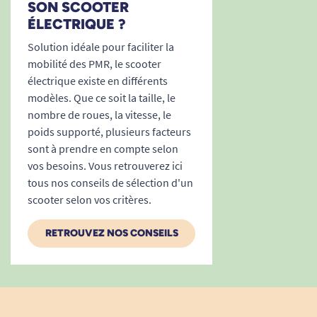
SON SCOOTER
grâce à un indicateur clair (zones verte, jaune,
ÉLECTRIQUE ?
rouge). Plus besoin de craindre la panne, vous
gardez le contrôle sur vos déplacements.
Solution idéale pour faciliter la
mobilité des PMR, le scooter
Temps de pliage/dépliage : moins de 5
électrique existe en différents
secondes, sans outil ni démontage
modèles. Que ce soit la taille, le
complexe.
nombre de roues, la vitesse, le
poids supporté, plusieurs facteurs
Affichage clair de l’autonomie et
sont à prendre en compte selon
commandes regroupées (klaxon, vitesse,
vos besoins. Vous retrouverez ici
marche avant/arrière) pour une utilisation
tous nos conseils de sélection d'un
même avec une mobilité réduite des mains.
scooter selon vos critères.
Puissant moteur 4 pôles de 270 W, freins
électromagnétiques, sécurité maximale
RETROUVEZ NOS CONSEILS
lors des arrêts et sur les pentes jusqu’à 3°.
Batterie amovible légère (2,8 kg), facile à
recharger à la maison ou sur secteur public.
Ergonomie et praticité