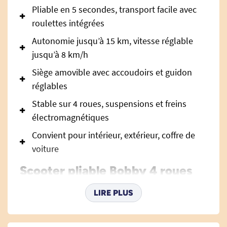
Pliable en 5 secondes, transport facile avec
roulettes intégrées
Autonomie jusqu’à 15 km, vitesse réglable
jusqu’à 8 km/h
Siège amovible avec accoudoirs et guidon
réglables
Stable sur 4 roues, suspensions et freins
électromagnétiques
Convient pour intérieur, extérieur, coffre de
voiture
Scooter pliable Bobby 4 roues
édition Deluxe Carbon – La
LIRE PLUS
mobilité haut de gamme, au
service de votre liberté au