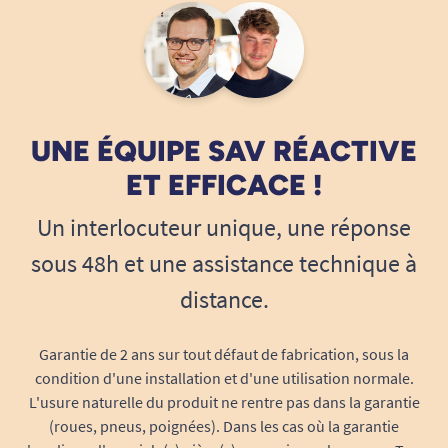
Accoudoirs réglables en hauteur et en
largeur (hauteur : 15 ou 20 cm, largeur :
42,5 ou 45 cm), adaptés à toutes les
morphologies.
Siège amovible avec prise rapide pour
UNE ÉQUIPE SAV RÉACTIVE
faciliter le rangement ou alléger le
transport.
ET EFFICACE !
Utilisation intérieure comme extérieure :
Un interlocuteur unique, une réponse
dimensions compactes permettant de
passer les portes standards, rayon de
sous 48h et une assistance technique à
braquage réduit pour les espaces exigus.
distance.
Transport après pliage facilité : roulettes
intégrées, le scooter se fait tirer comme
Garantie de 2 ans sur tout défaut de fabrication, sous la
une valise.
condition d'une installation et d'une utilisation normale.
Sécurité, fiabilité et homologation
L'usure naturelle du produit ne rentre pas dans la garantie
certifiée
(roues, pneus, poignées). Dans les cas où la garantie
Conduite rassurante, conformité aux