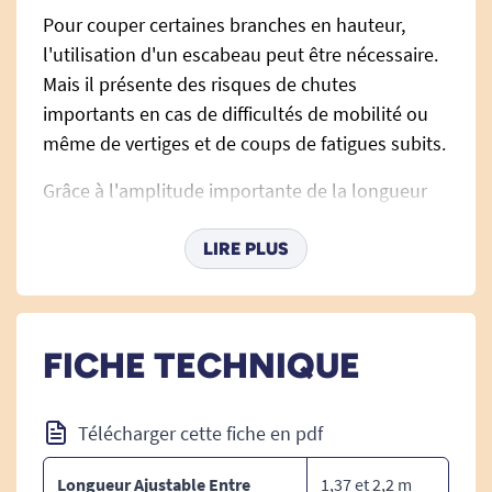
Pour couper certaines branches en hauteur,
l'utilisation d'un escabeau peut être nécessaire.
Mais il présente des risques de chutes
importants en cas de difficultés de mobilité ou
même de vertiges et de coups de fatigues subits.
Grâce à l'amplitude importante de la longueur
de ce sécateur, vous aurez facilement accès à
des branches en hauteur. Et si vous avez des
LIRE PLUS
difficultés de préhension pour appuyer sur la
mâchoire, pas de soucis, le sécateur est fourni
avec une scie qui se place à son extrémité et qui
FICHE TECHNIQUE
permet d'entamer la branche pour la couper
plus facilement.
Télécharger cette fiche en pdf
Longueur Ajustable Entre
1,37 et 2,2 m