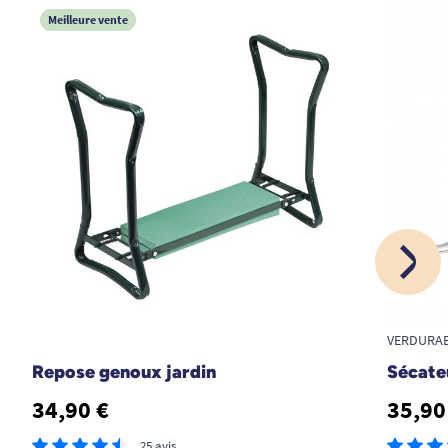
Meilleure vente
VERDURA
Repose genoux jardin
Sécate
34,90 €
35,90
25 avis