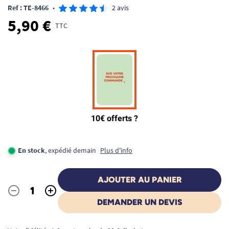
Ref : TE-8466
•
2 avis
5,90 €
TTC
En stock
, expédié demain
Plus d'info
AJOUTER AU PANIER
-
+
Quantité
DEMANDER UN DEVIS