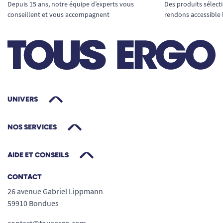
emporter partout, dans la poche ou le
Depuis 15 ans, notre équipe d’experts vous
Des produits sélect
panier à outils.
conseillent et vous accompagnent
rendons accessible 
Mise en place rapide
: L’élasticité permet
d’enfiler et d’ôter les gants d’un seul geste,
même avec une seule main.
Compatible avec tous types de travaux
:
Plantations, taille, désherbage, entretien
du potager, nettoyage, manipulation
UNIVERS
d’objets glissants, etc.
Protection contre les salissures
: Le
NOS SERVICES
poignet ajusté empêche la terre, l’herbe ou
les petits graviers de s’infiltrer durant
AIDE ET CONSEILS
l’utilisation.
Favorisez votre autonomie au jardin,
CONTACT
en toute dignité
26 avenue Gabriel Lippmann
La paire de
gants de jardinage antidérapants
59910 Bondues
est une solution discrète, confortable et efficace