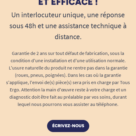
ET EFFICACE !
leur couture renforcée offrent une grande
longévité, même en cas d’utilisation intensive.
Un interlocuteur unique, une réponse
Lavables en machine
: Après chaque
sous 48h et une assistance technique à
séance de jardinage, il suffit de les rincer ou
distance.
de les passer en machine à basse
température pour leur redonner toute leur
Garantie de 2 ans sur tout défaut de fabrication, sous la
fraîcheur. La matière sèche rapidement et
condition d'une installation et d'une utilisation normale.
garde son élasticité au fil des lavages.
L'usure naturelle du produit ne rentre pas dans la garantie
Garde leur forme
: Les gants ne se
(roues, pneus, poignées). Dans les cas où la garantie
détendent pas à l’usage. Leur coupe
s'applique, l'envoi de(s) pièce(s) sera pris en charge par Tous
préformée épouse la main pour apporter
Ergo. Attention la main d'œuvre reste à votre charge et un
liberté de mouvement, résistance à la
diagnostic doit être fait au préalable par vos soins, durant
perforation et confort optimal.
lequel nous pourrons vous assister au téléphone.
Liberté et plaisir de jardiner pour tous
Grâce à leur conception accessible, ces gants
ÉCRIVEZ-NOUS
répondent aux besoins des personnes âgées, de