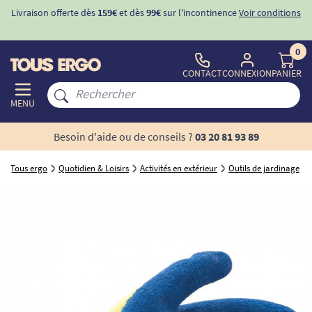
Livraison offerte dès
159€
et dès
99€
sur l'incontinence
Voir conditions
0
CONTACT
CONNEXION
PANIER
MENU
Besoin d'aide ou de conseils ?
03 20 81 93 89
Tous ergo
Quotidien & Loisirs
Activités en extérieur
Outils de jardinage