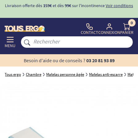
Livraison offerte dès
159€
et dès
99€
sur l'incontinence
Voir conditions
0
CONTACT
CONNEXION
PANIER
MENU
Besoin d'aide ou de conseils ?
03 20 81 93 89
Tous ergo
Chambre
Matelas personne âgée
Matelas anti-escarre
Matela