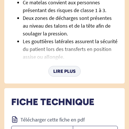
Ce matelas convient aux personnes
présentant des risques de classe 1 à 3.
Deux zones de décharges sont présentes
au niveau des talons et de la tête afin de
soulager la pression.
Les gouttières latérales assurent la sécurité
du patient lors des transferts en position
assise ou allongée.
Les découpes latérales assurent une bonne
LIRE PLUS
flexibilité du matelas pour assurer le suivi
des mouvements sur un lit médicalisé.
FICHE TECHNIQUE
Couche de mousse supérieure en polyuréthane
Haute Résilience. Densité 40 kg/m³, Portance :
1.6 Kpa.
Télécharger cette fiche en pdf
Couche de base en mousse polyuréthane Haute