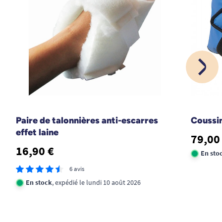
Paire de talonnières anti-escarres
Coussin
effet laine
79,00
16,90 €
En sto
6 avis
En stock
, expédié le lundi 10 août 2026