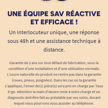
et non bruyant.
Limite les risques de macération et la
UNE ÉQUIPE SAV RÉACTIVE
prolifération des germes.
ET EFFICACE !
Convient parfaitement aux peaux sensibles
ou fragilisées.
Un interlocuteur unique, une réponse
Grâce à sa composition hypoallergénique, sans
sous 48h et une assistance technique à
latex, et à des matériaux soigneusement
distance.
sélectionnés et testés, cette alèse prend soin de
votre confort en toutes circonstances.
Garantie de 2 ans sur tout défaut de fabrication, sous la
Stabilité et simplicité d’utilisation
condition d'une installation et d'une utilisation normale.
Chaque alèse SENI Soft reste bien en place grâce
L'usure naturelle du produit ne rentre pas dans la garantie
à son format généreux et son support
(roues, pneus, poignées). Dans les cas où la garantie
antidérapant. Facile à installer et à changer, elle
s'applique, l'envoi de(s) pièce(s) sera pris en charge par Tous
Ergo. Attention la main d'œuvre reste à votre charge et un
s’adapte à vos habitudes et à vos équipements
diagnostic doit être fait au préalable par vos soins, durant
(lit, chaise, fauteuil roulant...). Après usage, il
lequel nous pourrons vous assister au téléphone.
suffit de la replier et de la jeter : un maintien de