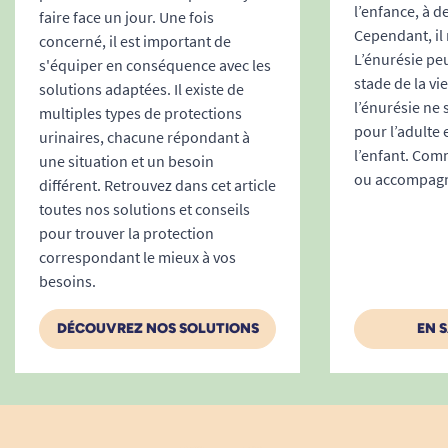
l’enfance, à d
Pliable et peu encombrante, elle s’emporte
faire face un jour. Une fois
Cependant, il 
concerné, il est important de
discrètement dans un sac ou un tiroir.
L’énurésie peu
s'équiper en conséquence avec les
À usage unique, elle s’élimine simplement
stade de la vi
solutions adaptées. Il existe de
dans les déchets ménagers, sans risque de
l’énurésie ne
multiples types de protections
contamination ni de prolifération
pour l’adulte 
urinaires, chacune répondant à
bactérienne.
l’enfant. Comm
une situation et un besoin
Sécurité et hygiène pour l’utilisateur et les
ou accompagne
différent. Retrouvez dans cet article
aidants
toutes nos solutions et conseils
Protection immédiate lors de la toilette,
pour trouver la protection
des soins ou des changes.
correspondant le mieux à vos
besoins.
Limite la manipulation du linge souillé.
Réduit les transmissions de germes et le
DÉCOUVREZ NOS SOLUTIONS
EN 
travail de lessive au quotidien.
Caractéristiques techniques de l’alèse
jetable SENI Soft Normal 60 x 60 cm
Dimensions
: 60 x 60 cm (surface utile
couvrant l'essentiel du matelas ou du