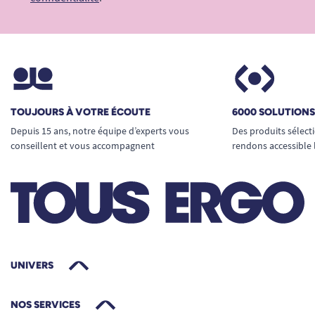
l’incontinence plus sereine et pratique, pour
toutes les situations de la vie.
Besoin d’en savoir plus ou d’être mieux orienté ?
Découvrez notre guide : Comment choisir une
alèse jetable ?
TOUJOURS À VOTRE ÉCOUTE
6000 SOLUTION
Depuis 15 ans, notre équipe d’experts vous
Des produits sélect
Voir toutes les alèses jetables.
conseillent et vous accompagnent
rendons accessible 
Voir tous les produits pour m’aider à gérer mes
problèmes d’incontinence.
UNIVERS
NOS SERVICES