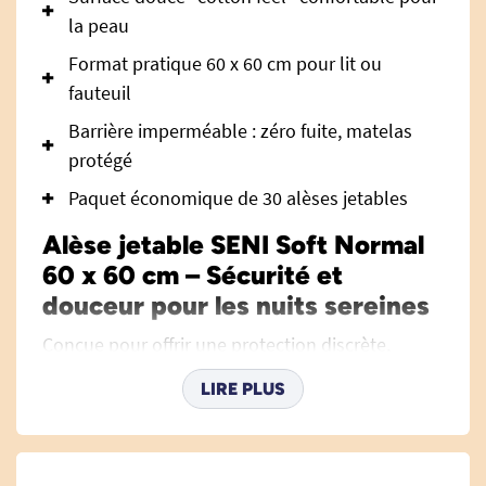
la peau
Format pratique 60 x 60 cm pour lit ou
fauteuil
Barrière imperméable : zéro fuite, matelas
protégé
Paquet économique de 30 alèses jetables
Alèse jetable SENI Soft Normal
60 x 60 cm – Sécurité et
douceur pour les nuits sereines
Conçue pour offrir une protection discrète,
hygiénique et efficace, l’alèse jetable
SENI Soft
LIRE PLUS
Normal 60 x 60 cm
s’adresse à toutes les
personnes confrontées à l’incontinence ou
recherchant une sécurité supplémentaire au