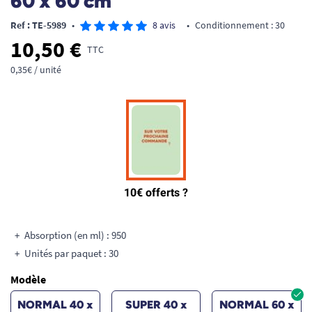
60 x 60 cm
Ref : TE-5989
•
8 avis
•
Conditionnement : 30
10,50 €
TTC
0,35€ / unité
Absorption (en ml) : 950
Unités par paquet : 30
Modèle
NORMAL 40 x
SUPER 40 x
NORMAL 60 x