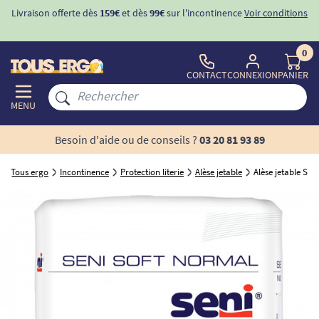
Livraison offerte dès
159€
et dès
99€
sur l'incontinence
Voir conditions
0
CONTACT
CONNEXION
PANIER
MENU
Besoin d'aide ou de conseils ?
03 20 81 93 89
Tous ergo
Incontinence
Protection literie
Alèse jetable
Alèse jetable SE