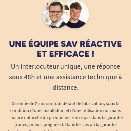
fauteuil)
Unités par paquet
: 30
Poids unitaire
: 41 g
Absorption
: 950 ml
Composition
: Voile de surface textile,
UNE ÉQUIPE SAV RÉACTIVE
intérieur ouate et coussin SAP, film
ET EFFICACE !
polyéthylène imperméable
Technologies
: “Cotton feel”, absorption
Un interlocuteur unique, une réponse
SAP 3+ anti-odeurs
sous 48h et une assistance technique à
Pourquoi choisir l'alèse jetable SENI
Soft Normal 60 x 60 cm ?
distance.
Confort et discrétion
: effet textile, surface
silencieuse et douce à chaque mouvement
Garantie de 2 ans sur tout défaut de fabrication, sous la
condition d'une installation et d'une utilisation normale.
Hygiène parfaite
: usage unique, zéro
L'usure naturelle du produit ne rentre pas dans la garantie
lessive, élimination simple
(roues, pneus, poignées). Dans les cas où la garantie
Respect de la peau
: technologie