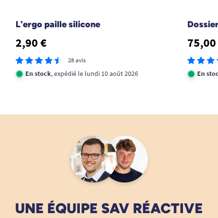
08/10/2025
Bon rapport qualité/prix et très facile d'utilisation.
L'ergo paille silicone
Dossier
L. Michèle
2,90 €
75,00
28 avis
1
2
En stock
, expédié le lundi 10 août 2026
En sto
UNE ÉQUIPE SAV RÉACTIVE