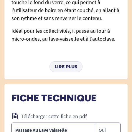
touche le fond du verre, ce qui permet à
l'utilisateur de boire en étant couché, en allant à
son rythme et sans renverser le contenu.
Idéal pour les collectivités, il passe au four à
micro-ondes, au lave-vaisselle et à l'autoclave.
Volume : 250 ml.
LIRE PLUS
FICHE TECHNIQUE
Retrouvez tous nos gobelets et verres
ergonomiques.
Télécharger cette fiche en pdf
Passage Au Lave Vaisselle
Oui