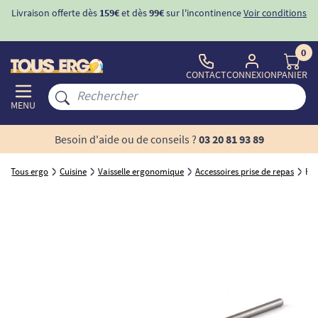
Livraison offerte dès
159€
et dès
99€
sur l'incontinence
Voir conditions
0
CONTACT
CONNEXION
PANIER
MENU
Besoin d'aide ou de conseils ?
03 20 81 93 89
Tous ergo
Cuisine
Vaisselle ergonomique
Accessoires prise de repas
Erg