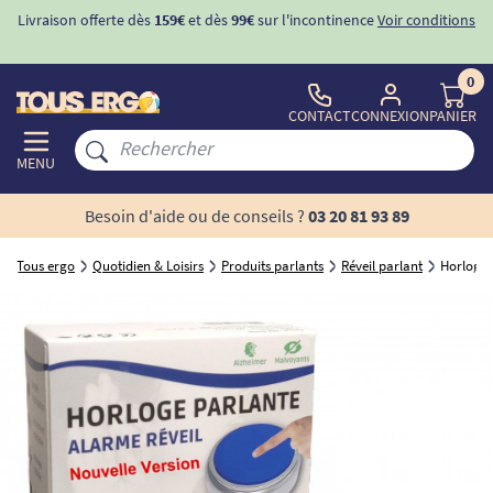
Livraison offerte dès
159€
et dès
99€
sur l'incontinence
Voir conditions
0
CONTACT
CONNEXION
PANIER
MENU
Besoin d'aide ou de conseils ?
03 20 81 93 89
Tous ergo
Quotidien & Loisirs
Produits parlants
Réveil parlant
Horloge 