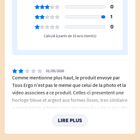
0
1
0
Calculé à partir de 10 avis client(s)
01/05/2026
Comme mentionne plus haut, le produit envoye par
Tous Ergo n'est pas le meme que celui de la photo et la
video associees a ce produit. Celles-ci presentent une
horloge bleue et argent aux formes lisses, tres similaire
a une horloge achetee pour ma mere il y a deux ans. Ma
mere a 98 ans et elle a perdu sa vision, et son horloge
LIRE PLUS
parlante l'aide enormement a se reperer. L'horloge
envoyee est noire et rouge, crenelee sur les cotes et
plus haute et bombee que celle proposee. La pression