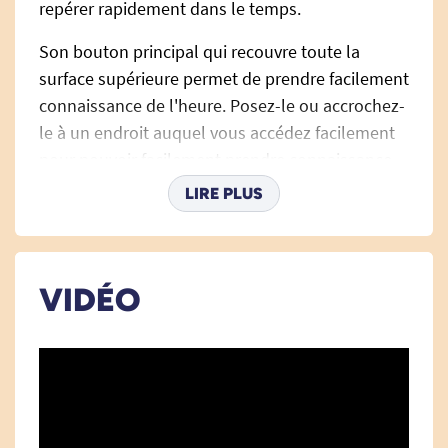
repérer rapidement dans le temps.
Son bouton principal qui recouvre toute la
surface supérieure permet de prendre facilement
connaissance de l'heure. Posez-le ou accrochez-
le à un endroit auquel vous accédez facilement
pour pouvoir facilement prendre connaissance
de l'heure et la date.
LIRE PLUS
Son gros bouton permet à des personnes ayant
des troubles de la vision et de la préhension, ce
qui est fréquent chez des personnes âgées, de
VIDÉO
l'utiliser facilement.
Réglage de l'heure
:
Appuyer sur le petit bouton noir sous