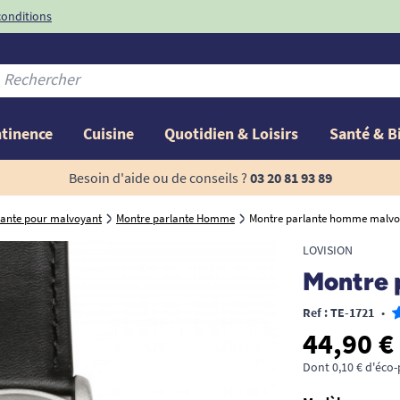
conditions
-10%
avec le code
ntinence
Cuisine
Quotidien & Loisirs
Santé & B
Besoin d'aide ou de conseils ?
03 20 81 93 89
lante pour malvoyant
Montre parlante Homme
Montre parlante homme malvo
LOVISION
Montre 
Ref : TE-1721
•
44,90 €
Dont 0,10 € d'éco-