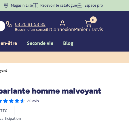
 "
BIENVENUE
Magasin Lille
" pour
la 1ère commande d'incontinence
Recevoir le catalogue
Espace pro
0
03 20 81 93 89
Connexion
Panier
/ Devis
Besoin d'un conseil ?
ien-être
Seconde vie
Blog
yant
parlante homme malvoyant
80 avis
TTC
participation