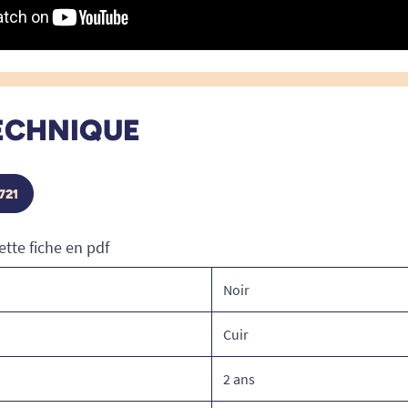
ECHNIQUE
721
ette fiche en pdf
Noir
Cuir
2 ans