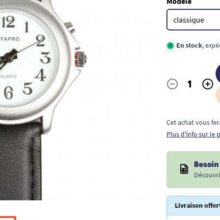
Modèle
En stock
, expé
-
+
Quantité
Cet achat vous fer
Plus d'info sur le
Besoin 
Découvri
Livraison offer