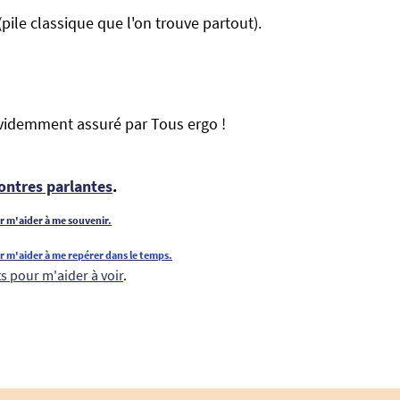
(pile classique que l'on trouve partout).
videmment assuré par Tous ergo !
ontres parlantes
.
ur m'aider à me souvenir.
ur m'aider à me repérer dans le temps.
ts pour m'aider à voir
.