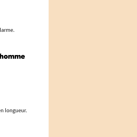
alarme.
e homme
 en longueur.